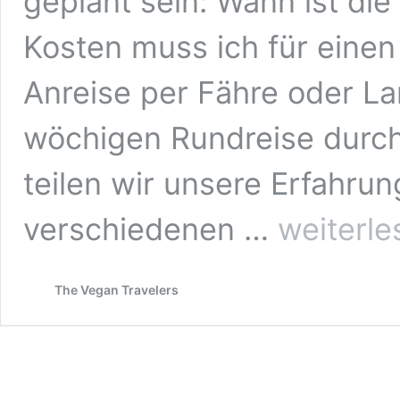
geplant sein: Wann ist die
Kosten muss ich für eine
Anreise per Fähre oder L
wöchigen Rundreise durc
teilen wir unsere Erfahru
Norwegen-
verschiedenen …
weiterle
Roadtrip:
Kosten
für
The Vegan Travelers
Maut
und
Fähren
[+Rabatt]