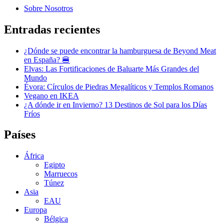
Sobre Nosotros
Entradas recientes
¿Dónde se puede encontrar la hamburguesa de Beyond Meat
en España? 🍔
Elvas: Las Fortificaciones de Baluarte Más Grandes del
Mundo
Évora: Círculos de Piedras Megalíticos y Templos Romanos
Vegano en IKEA
¿A dónde ir en Invierno? 13 Destinos de Sol para los Días
Fríos
Países
África
Egipto
Marruecos
Túnez
Asia
EAU
Europa
Bélgica