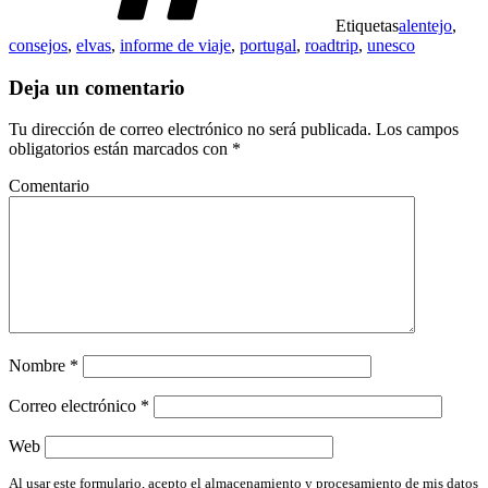
Etiquetas
alentejo
,
consejos
,
elvas
,
informe de viaje
,
portugal
,
roadtrip
,
unesco
Deja un comentario
Tu dirección de correo electrónico no será publicada.
Los campos
obligatorios están marcados con
*
Comentario
Nombre
*
Correo electrónico
*
Web
Al usar este formulario, acepto el almacenamiento y procesamiento de mis datos