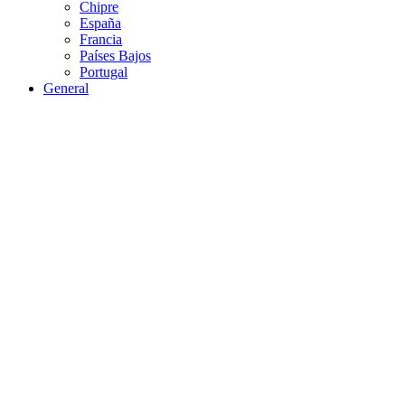
Chipre
España
Francia
Países Bajos
Portugal
General