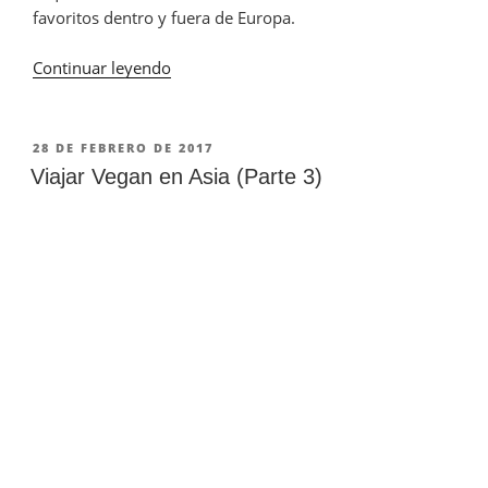
favoritos dentro y fuera de Europa.
Continuar leyendo
«¿A
dónde
ir
en
PUBLICADO
28 DE FEBRERO DE 2017
EN
Invierno?
Viajar Vegan en Asia (Parte 3)
13
Destinos
de
Sol
para
los
Días
Fríos»