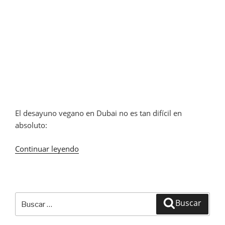
El desayuno vegano en Dubai no es tan difícil en
absoluto:
Continuar leyendo
«Desayuno
vegano
en
Dubai»
Buscar
Buscar
por: