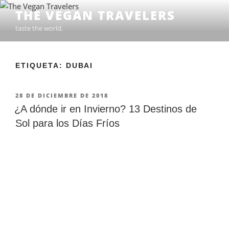
Ir
THE VEGAN TRAVELERS
al
taste the world.
contenido
ETIQUETA: DUBAI
PUBLICADO
28 DE DICIEMBRE DE 2018
EN
¿A dónde ir en Invierno? 13 Destinos de
Sol para los Días Fríos