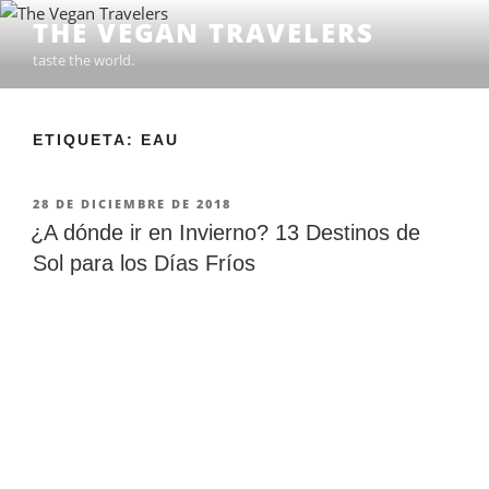
Ir
THE VEGAN TRAVELERS
al
taste the world.
contenido
ETIQUETA: EAU
PUBLICADO
28 DE DICIEMBRE DE 2018
EN
¿A dónde ir en Invierno? 13 Destinos de
Sol para los Días Fríos