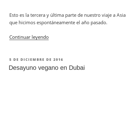
Esto es la tercera y última parte de nuestro viaje a Asia
que hicimos espontáneamente el año pasado.
Continuar leyendo
«Viajar
Vegan
en
Asia
PUBLICADO
5 DE DICIEMBRE DE 2016
EN
(Parte
Desayuno vegano en Dubai
3)»