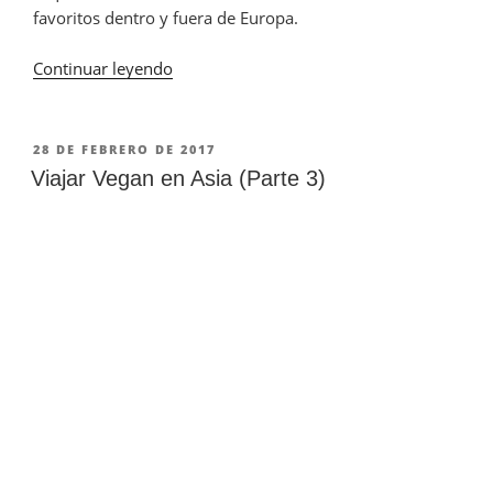
favoritos dentro y fuera de Europa.
Continuar leyendo
«¿A
dónde
ir
en
PUBLICADO
28 DE FEBRERO DE 2017
EN
Invierno?
Viajar Vegan en Asia (Parte 3)
13
Destinos
de
Sol
para
los
Días
Fríos»