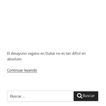
El desayuno vegano en Dubai no es tan difícil en
absoluto:
Continuar leyendo
«Desayuno
vegano
en
Dubai»
Buscar
Buscar
por: