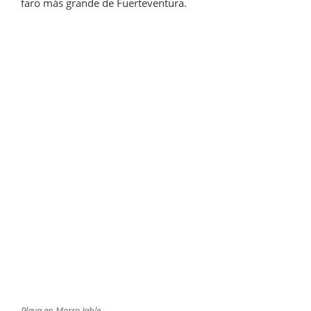
faro más grande de Fuerteventura.
Playa en Morro Jable