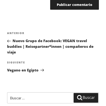
Navegación
ANTERIOR
Entrada
de
anterior:
Nuevo Grupo de Facebook: VEGAN travel
entradas
buddies | Reisepartner*innen | compañeros de
viaje
SIGUIENTE
Siguiente
entrada
Vegano en Egipto
Buscar
Buscar
por: