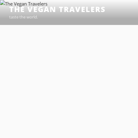
Ir
THE VEGAN TRAVELERS
al
taste the world.
contenido