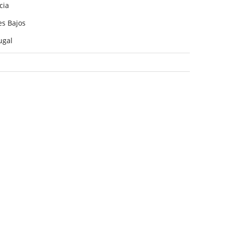
cia
es Bajos
ugal