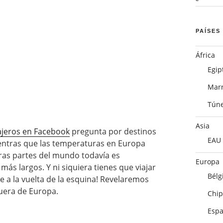
PAÍSES
África
Egip
Mar
Tún
Asia
ajeros en Facebook
pregunta por destinos
EAU
ientras que las temperaturas en Europa
tras partes del mundo todavía es
Europa
s largos. Y ni siquiera tienes que viajar
Bélg
e a la vuelta de la esquina! Revelaremos
fuera de Europa.
Chip
Esp