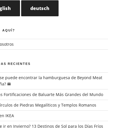
glish
deutsch
 AQUÍ?
osotros
AS RECIENTES
se puede encontrar la hamburguesa de Beyond Meat
ña? 🍔
Las Fortificaciones de Baluarte Más Grandes del Mundo
Círculos de Piedras Megalíticos y Templos Romanos
en IKEA
 ir en Invierno? 13 Destinos de Sol para los Días Fríos