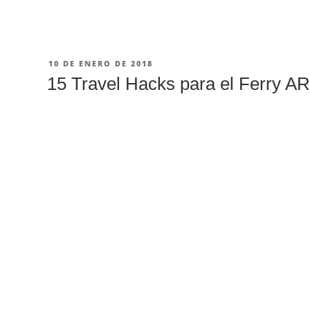
dónde
ir
en
Invierno?
PUBLICADO
10 DE ENERO DE 2018
13
EN
15 Travel Hacks para el Ferry 
Destinos
de
Sol
para
los
Días
Fríos»