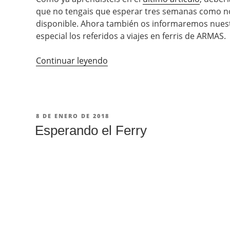
que no tengais que esperar tres semanas como n
disponible. Ahora también os informaremos nuest
especial los referidos a viajes en ferris de ARMAS.
Continuar leyendo
«15
Travel
Hacks
para
el
PUBLICADO
8 DE ENERO DE 2018
Ferry
EN
Esperando el Ferry
ARMAS»