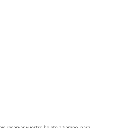
íais reservar vuestro boleto a tiempo, para