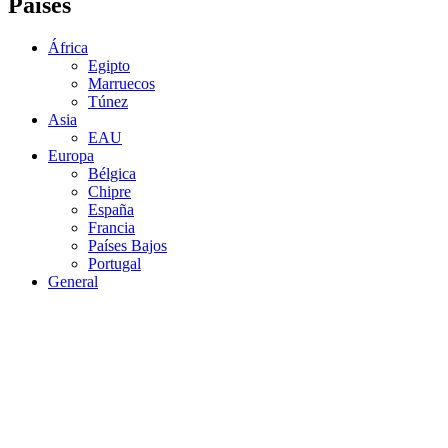
Países
África
Egipto
Marruecos
Túnez
Asia
EAU
Europa
Bélgica
Chipre
España
Francia
Países Bajos
Portugal
General