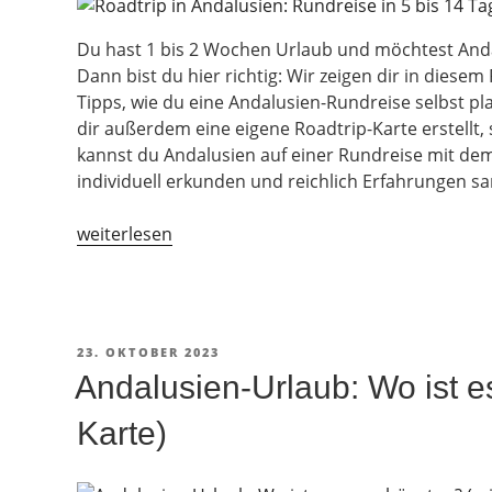
Du hast 1 bis 2 Wochen Urlaub und möchtest Anda
Dann bist du hier richtig: Wir zeigen dir in dies
Tipps, wie du eine Andalusien-Rundreise selbst pl
dir außerdem eine eigene Roadtrip-Karte erstellt,
kannst du Andalusien auf einer Rundreise mit dem
individuell erkunden und reichlich Erfahrungen s
„Roadtrip
weiterlesen
in
Andalusien:
Rundreise
in
VERÖFFENTLICHT
23. OKTOBER 2023
5
AM
Andalusien-Urlaub: Wo ist e
bis
14
Karte)
Tagen
[+Karte]“