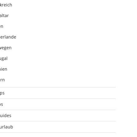
kreich
altar
en
erlande
wegen
ugal
ien
rn
pps
ps
uides
urlaub