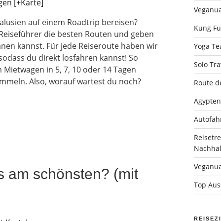
Veganua
lusien auf einem Roadtrip bereisen?
Kung Fu 
em Reiseführer die besten Routen und geben
anen kannst. Für jede Reiseroute haben wir
Yoga Tea
 sodass du direkt losfahren kannst! So
Solo Tra
 Mietwagen in 5, 7, 10 oder 14 Tagen
ammeln. Also, worauf wartest du noch?
Route d
Ägypten
Autofah
Reisetr
Nachhalt
Veganua
s am schönsten? (mit
Top Auss
REISEZ