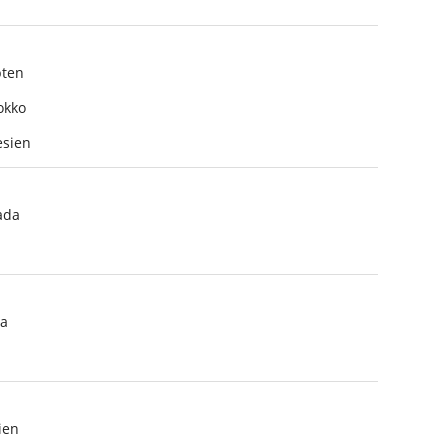
ten
okko
sien
ada
a
ien