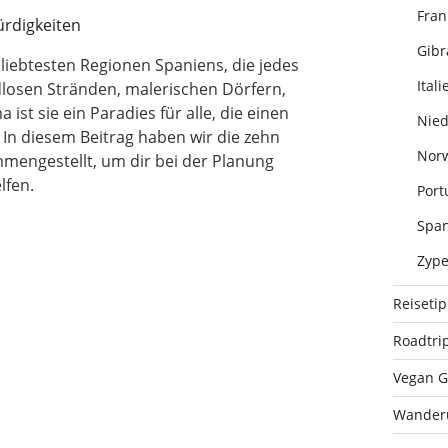
Fran
Gibr
eliebtesten Regionen Spaniens, die jedes
Itali
ndlosen Stränden, malerischen Dörfern,
st sie ein Paradies für alle, die einen
Nied
In diesem Beitrag haben wir die zehn
Nor
mengestellt, um dir bei der Planung
lfen.
Port
Span
Zype
Reiseti
Roadtri
Vegan G
Wander