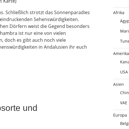
ns. Schließlich strotzt das Sonnenparadies
Afrika
eindruckenden Sehenswürdigkeiten.
Ägyp
chen Dörfern weist die Gegend besonders
Mar
lhambra ist nur eine von vielen
, doch es gibt auch noch viele
Tune
ehenswürdigkeiten in Andalusien ihr euch
Amerika
Kan
USA
Asien
Chin
VAE
bsorte und
Europa
Belg