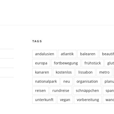
TAGS
andalusien
atlantik
balearen
beauti
europa
fortbewegung
frühstück
glu
kanaren
kostenlos
lissabon
metro
nationalpark
neu
organisation
plan
reisen
rundreise
schnäppchen
span
unterkunft
vegan
vorbereitung
wan