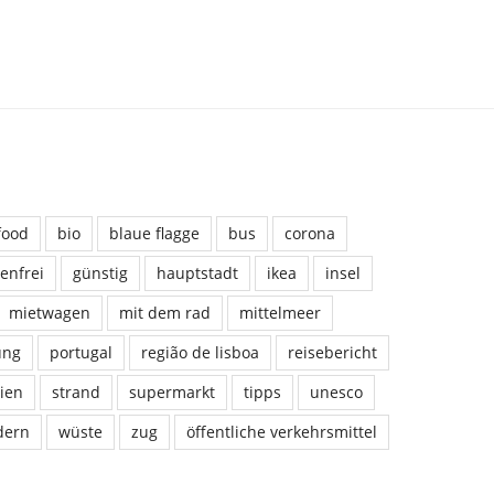
food
bio
blaue flagge
bus
corona
tenfrei
günstig
hauptstadt
ikea
insel
mietwagen
mit dem rad
mittelmeer
ung
portugal
região de lisboa
reisebericht
ien
strand
supermarkt
tipps
unesco
dern
wüste
zug
öffentliche verkehrsmittel