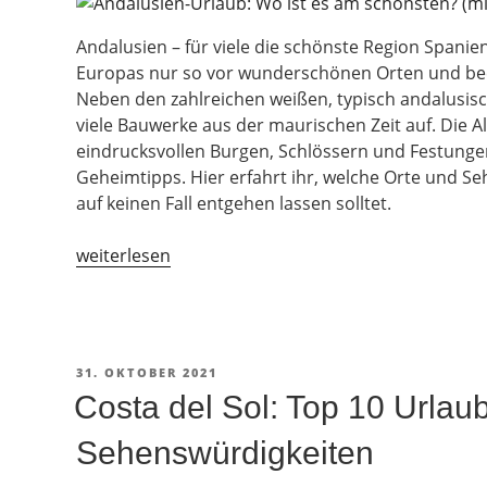
Andalusien – für viele die schönste Region Spanie
Europas nur so vor wunderschönen Orten und be
Neben den zahlreichen weißen, typisch andalusis
viele Bauwerke aus der maurischen Zeit auf. Die A
eindrucksvollen Burgen, Schlössern und Festungen
Geheimtipps. Hier erfahrt ihr, welche Orte und S
auf keinen Fall entgehen lassen solltet.
„Andalusien-
weiterlesen
Urlaub:
Wo
ist
es
VERÖFFENTLICHT
31. OKTOBER 2021
am
AM
Costa del Sol: Top 10 Urlau
schönsten?
(mit
Sehenswürdigkeiten
Karte)“