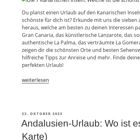
Du planst einen Urlaub auf den Kanarischen Inseln,
schönste für dich ist? Erkunde mit uns die sieben
heraus, welche am besten zu deinen Interessen pass
Gran Canaria, das künstlerische Lanzarote, das 
authentische La Palma, das verträumte La Gomera
zeigen dir die schönsten Orte und besten Sehensw
hilfreiche Tipps zur Anreise und mehr. Finde dei
perfekten Urlaub!
„Die
weiterlesen
7
Kanarischen
Inseln:
Welche
VERÖFFENTLICHT
23. OKTOBER 2023
ist
AM
Andalusien-Urlaub: Wo ist e
die
schönste?
Karte)
[+Karte]“