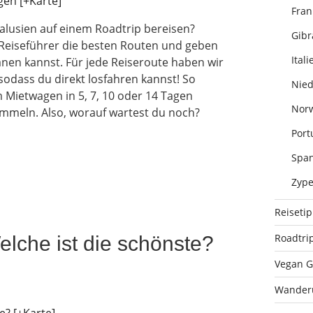
Fran
lusien auf einem Roadtrip bereisen?
Gibr
em Reiseführer die besten Routen und geben
Itali
anen kannst. Für jede Reiseroute haben wir
 sodass du direkt losfahren kannst! So
Nied
 Mietwagen in 5, 7, 10 oder 14 Tagen
Nor
ammeln. Also, worauf wartest du noch?
Port
Span
Zype
Reiseti
Roadtri
elche ist die schönste?
Vegan G
Wander