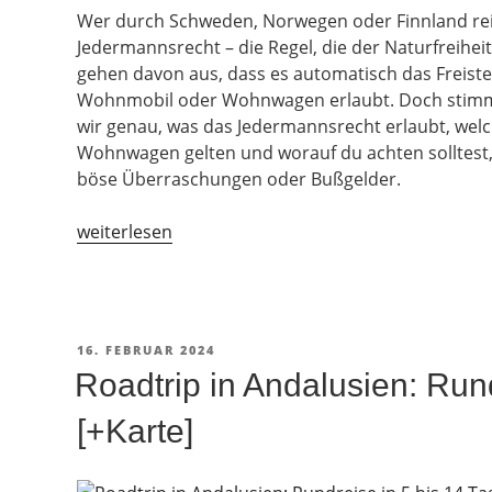
Wer durch Schweden, Norwegen oder Finnland reis
Jedermannsrecht – die Regel, die der Naturfreiheit
gehen davon aus, dass es automatisch das Freis
Wohnmobil oder Wohnwagen erlaubt. Doch stimmt d
wir genau, was das Jedermannsrecht erlaubt, we
Wohnwagen gelten und worauf du achten solltest, 
böse Überraschungen oder Bußgelder.
„Jedermannsrecht:
weiterlesen
Freistehen
mit
Wohnmobil
erlaubt?“
VERÖFFENTLICHT
16. FEBRUAR 2024
AM
Roadtrip in Andalusien: Run
[+Karte]