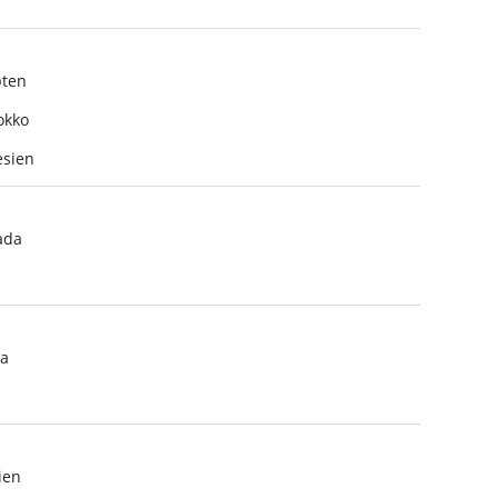
ten
okko
sien
ada
a
ien