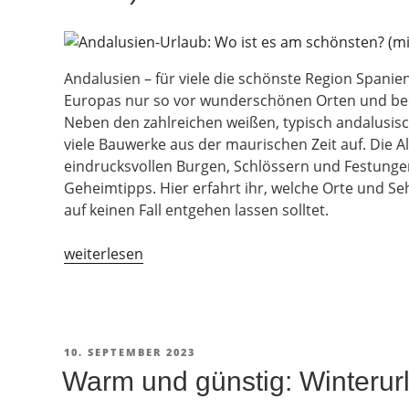
Andalusien – für viele die schönste Region Spanie
Europas nur so vor wunderschönen Orten und be
Neben den zahlreichen weißen, typisch andalusis
viele Bauwerke aus der maurischen Zeit auf. Die A
eindrucksvollen Burgen, Schlössern und Festungen
Geheimtipps. Hier erfahrt ihr, welche Orte und S
auf keinen Fall entgehen lassen solltet.
„Andalusien-
weiterlesen
Urlaub:
Wo
ist
es
VERÖFFENTLICHT
10. SEPTEMBER 2023
am
AM
Warm und günstig: Winterur
schönsten?
(mit