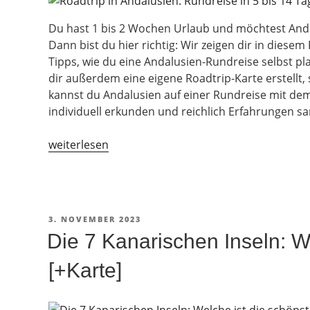
Du hast 1 bis 2 Wochen Urlaub und möchtest Anda
Dann bist du hier richtig: Wir zeigen dir in dies
Tipps, wie du eine Andalusien-Rundreise selbst pl
dir außerdem eine eigene Roadtrip-Karte erstellt,
kannst du Andalusien auf einer Rundreise mit dem
individuell erkunden und reichlich Erfahrungen s
„Roadtrip
weiterlesen
in
Andalusien:
Rundreise
in
VERÖFFENTLICHT
3. NOVEMBER 2023
5
AM
Die 7 Kanarischen Inseln: W
bis
14
[+Karte]
Tagen
[+Karte]“