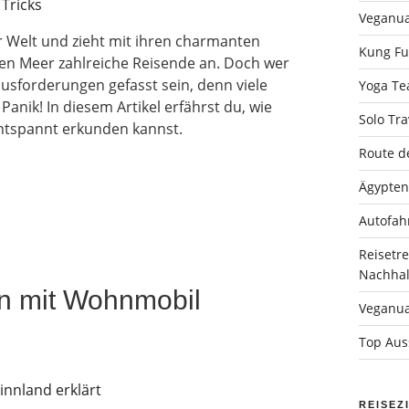
Veganua
r Welt und zieht mit ihren charmanten
Kung Fu 
en Meer zahlreiche Reisende an. Doch wer
usforderungen gefasst sein, denn viele
Yoga Tea
anik! In diesem Artikel erfährst du, wie
Solo Tra
ntspannt erkunden kannst.
Route d
Ägypten
Autofah
Reisetr
Nachhalt
en mit Wohnmobil
Veganua
Top Auss
REISEZ