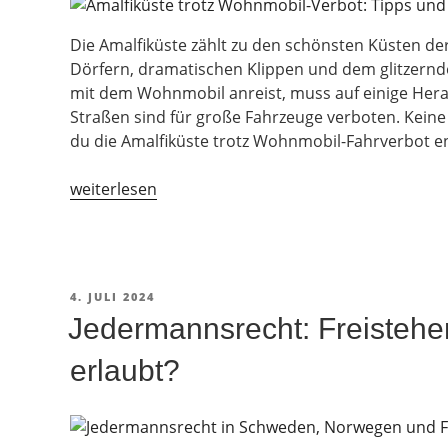
Die Amalfiküste zählt zu den schönsten Küsten de
Dörfern, dramatischen Klippen und dem glitzernd
mit dem Wohnmobil anreist, muss auf einige Hera
Straßen sind für große Fahrzeuge verboten. Keine P
du die Amalfiküste trotz Wohnmobil-Fahrverbot e
„Amalfiküste
weiterlesen
mit
Wohnmobil:
Fahrverbot,
Stellplatz
VERÖFFENTLICHT
4. JULI 2024
und
AM
Jedermannsrecht: Freisteh
Tipps“
erlaubt?