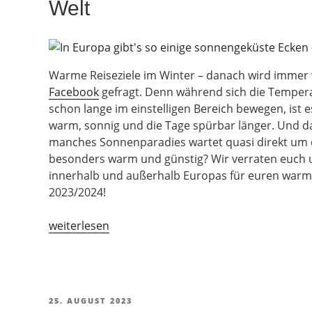
Welt
Karte)“
Warme Reiseziele im Winter – danach wird immer 
Facebook
gefragt. Denn während sich die Temper
schon lange im einstelligen Bereich bewegen, ist 
warm, sonnig und die Tage spürbar länger. Und da
manches Sonnenparadies wartet quasi direkt um d
besonders warm und günstig? Wir verraten euch 
innerhalb und außerhalb Europas für euren warm
2023/2024!
„Warm
weiterlesen
und
günstig:
Winterurlaub
in
VERÖFFENTLICHT
25. AUGUST 2023
Europa
AM