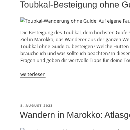
Toubkal-Besteigung ohne Gu
und
der
Welt“
Die Besteigung des Toubkal, dem höchsten Gipfels 
Ziel in Marokko, das Wanderer aus der ganzen Welt
Toubkal ohne Guide zu besteigen? Welche Hütten 
brauche ich und was sollte ich beachten? In diese
Fragen und geben dir wertvolle Tipps für deine T
„Toubkal-
weiterlesen
Besteigung
ohne
Guide
–
VERÖFFENTLICHT
8. AUGUST 2023
Ist
AM
Wandern in Marokko: Atlasg
das
möglich?“