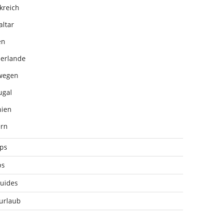
kreich
altar
en
erlande
wegen
ugal
ien
rn
pps
ps
uides
urlaub