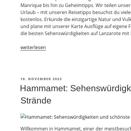
Manrique bis hin zu Geheimtipps. Wir teilen unse
Urlaub – mit unseren Reisetipps besuchst du viel
kostenlos. Erkunde die einzigartige Natur und Vu
und plane mit unserer Karte Ausflüge auf eigene 
die besten Sehenswürdigkeiten auf Lanzarote mit K
„Sehenswürdigkeiten
weiterlesen
auf
Lanzarote:
Geheimtipps
und
VERÖFFENTLICHT
19. NOVEMBER 2023
Karte“
AM
Hammamet: Sehenswürdigke
Strände
Willkommen in Hammamet, einer der meistbesuch