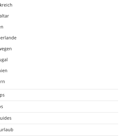
kreich
altar
en
erlande
wegen
ugal
ien
rn
pps
ps
uides
urlaub