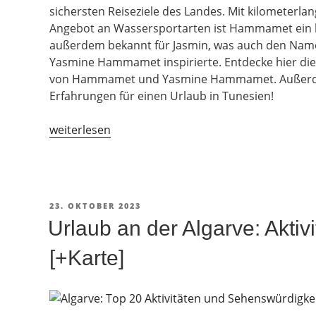
sichersten Reiseziele des Landes. Mit kilometerl
Angebot an Wassersportarten ist Hammamet ein be
außerdem bekannt für Jasmin, was auch den Nam
Yasmine Hammamet inspirierte. Entdecke hier di
von Hammamet und Yasmine Hammamet. Außerdem
Erfahrungen für einen Urlaub in Tunesien!
„Hammamet:
weiterlesen
Sehenswürdigkeiten
und
schönste
Strände“
VERÖFFENTLICHT
23. OKTOBER 2023
AM
Urlaub an der Algarve: Aktiv
[+Karte]