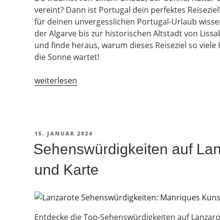
vereint? Dann ist Portugal dein perfektes Reiseziel!
für deinen unvergesslichen Portugal-Urlaub wiss
der Algarve bis zur historischen Altstadt von Liss
und finde heraus, warum dieses Reiseziel so viele
die Sonne wartet!
„Portugal-
weiterlesen
Urlaub
2026:
Was
gibt
VERÖFFENTLICHT
15. JANUAR 2024
es
AM
Sehenswürdigkeiten auf Lan
zu
beachten?“
und Karte
Entdecke die Top-Sehenswürdigkeiten auf Lanzaro