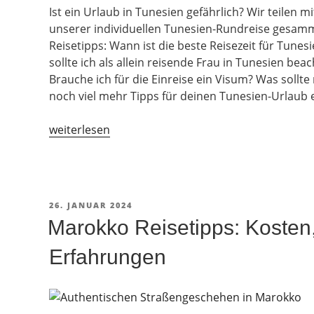
Ist ein Urlaub in Tunesien gefährlich? Wir teilen mi
unserer individuellen Tunesien-Rundreise gesamm
Reisetipps: Wann ist die beste Reisezeit für Tun
sollte ich als allein reisende Frau in Tunesien be
Brauche ich für die Einreise ein Visum? Was sollte
noch viel mehr Tipps für deinen Tunesien-Urlaub e
„Tunesien-
weiterlesen
Urlaub
2026:
Tipps,
Sicherheit
VERÖFFENTLICHT
26. JANUAR 2024
und
AM
Marokko Reisetipps: Kosten,
Erfahrungen“
Erfahrungen