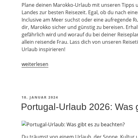
Plane deinen Marokko-Urlaub mit unseren Tipps u
Landes zur besten Reisezeit. Egal, ob du nach ein
Inclusive am Meer suchst oder eine aufregende Ru
dir, Marokko sicher und günstig zu bereisen. Erhal
gefährlich wird und worauf du bei deiner Reisepla
allein reisende Frau. Lass dich von unseren Reis
Urlaub inspirieren!
„Marokko
weiterlesen
Reisetipps:
Kosten,
Sicherheit
und
VERÖFFENTLICHT
18. JANUAR 2024
Erfahrungen“
AM
Portugal-Urlaub 2026: Was 
Du träumst von einem Urlaub, der Sonne, Kultu