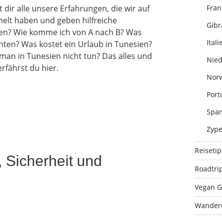
Fran
t dir alle unsere Erfahrungen, die wir auf
elt haben und geben hilfreiche
Gibr
esien? Wie komme ich von A nach B? Was
Itali
achten? Was kostet ein Urlaub in Tunesien?
 man in Tunesien nicht tun? Das alles und
Nied
rfährst du hier.
Nor
Port
Span
Zype
Reiseti
 Sicherheit und
Roadtri
Vegan G
Wander