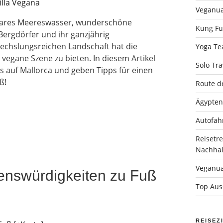
Veganua
r klares Meereswasser, wunderschöne
Kung Fu 
Bergdörfer und ihr ganzjährig
chslungsreichen Landschaft hat die
Yoga Tea
vegane Szene zu bieten. In diesem Artikel
Solo Tra
s auf Mallorca und geben Tipps für einen
ß!
Route d
Ägypten
Autofah
Reisetr
Nachhalt
Veganua
henswürdigkeiten zu Fuß
Top Auss
REISEZ