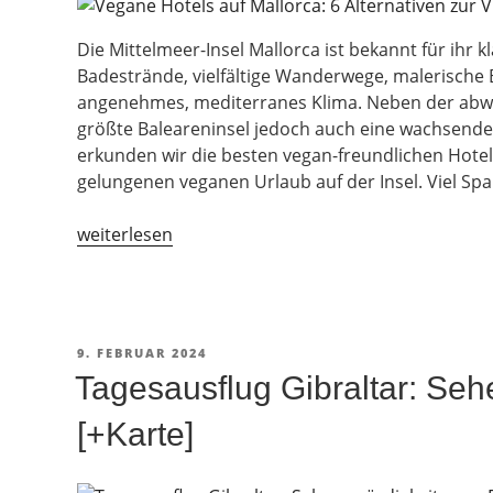
Die Mittelmeer-Insel Mallorca ist bekannt für ih
Badestrände, vielfältige Wanderwege, malerische 
angenehmes, mediterranes Klima. Neben der abwe
größte Baleareninsel jedoch auch eine wachsende 
erkunden wir die besten vegan-freundlichen Hotel
gelungenen veganen Urlaub auf der Insel. Viel Spa
„Vegane
weiterlesen
Hotels
auf
Mallorca:
6
VERÖFFENTLICHT
9. FEBRUAR 2024
Alternativen
AM
Tagesausflug Gibraltar: Se
zur
Villa
[+Karte]
Vegana“