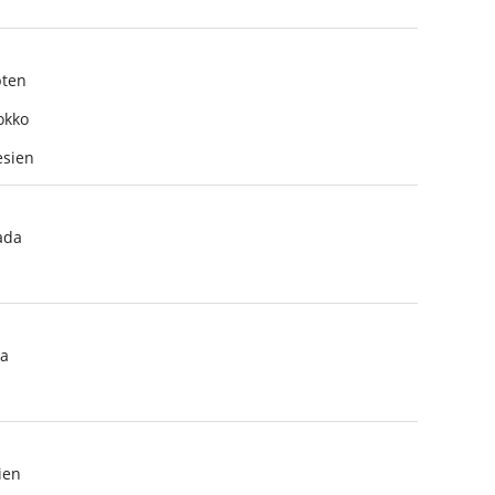
ten
okko
sien
ada
a
ien