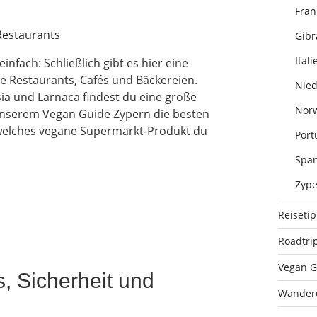
Fran
Gibr
Itali
nfach: Schließlich gibt es hier eine
e Restaurants, Cafés und Bäckereien.
Nied
ia und Larnaca findest du eine große
Nor
 unserem Vegan Guide Zypern die besten
welches vegane Supermarkt-Produkt du
Port
Span
Zype
Reiseti
Roadtri
Vegan G
, Sicherheit und
Wander