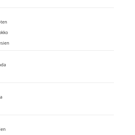
ten
okko
sien
ada
a
ien