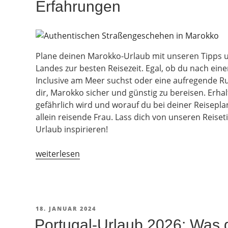
Erfahrungen
Plane deinen Marokko-Urlaub mit unseren Tipps u
Landes zur besten Reisezeit. Egal, ob du nach ein
Inclusive am Meer suchst oder eine aufregende Ru
dir, Marokko sicher und günstig zu bereisen. Erhal
gefährlich wird und worauf du bei deiner Reisepla
allein reisende Frau. Lass dich von unseren Reis
Urlaub inspirieren!
„Marokko
weiterlesen
Reisetipps:
Kosten,
Sicherheit
und
VERÖFFENTLICHT
18. JANUAR 2024
Erfahrungen“
AM
Portugal-Urlaub 2026: Was 