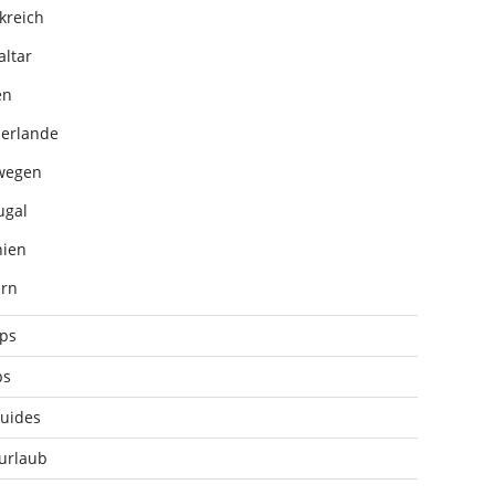
kreich
altar
en
erlande
wegen
ugal
ien
rn
pps
ps
uides
urlaub