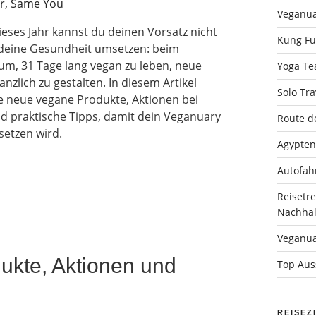
Veganua
ieses Jahr kannst du deinen Vorsatz nicht
Kung Fu 
d deine Gesundheit umsetzen: beim
rum, 31 Tage lang vegan zu leben, neue
Yoga Tea
nzlich zu gestalten. In diesem Artikel
Solo Tra
e neue vegane Produkte, Aktionen bei
nd praktische Tipps, damit dein Veganuary
Route d
setzen wird.
Ägypten
Autofah
Reisetr
Nachhalt
Veganua
ukte, Aktionen und
Top Auss
REISEZ