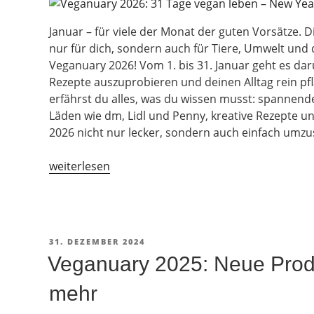
Januar – für viele der Monat der guten Vorsätze. D
nur für dich, sondern auch für Tiere, Umwelt un
Veganuary 2026! Vom 1. bis 31. Januar geht es da
Rezepte auszuprobieren und deinen Alltag rein pfla
erfährst du alles, was du wissen musst: spannend
Läden wie dm, Lidl und Penny, kreative Rezepte u
2026 nicht nur lecker, sondern auch einfach umzu
„Veganuary
weiterlesen
2026:
Neuigkeiten,
Produkte,
Aktionen
VERÖFFENTLICHT
31. DEZEMBER 2024
und
AM
Veganuary 2025: Neue Prod
mehr“
mehr