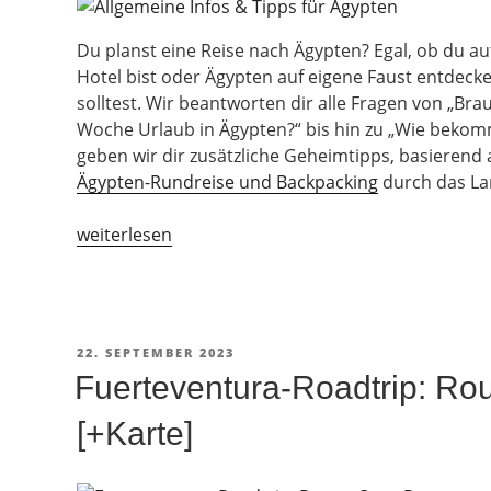
Du planst eine Reise nach Ägypten? Egal, ob du auf
Hotel bist oder Ägypten auf eigene Faust entdecke
solltest. Wir beantworten dir alle Fragen von „Bra
Woche Urlaub in Ägypten?“ bis hin zu „Wie bekom
geben wir dir zusätzliche Geheimtipps, basierend 
Ägypten-Rundreise und Backpacking
durch das La
„Ägypten-
weiterlesen
Urlaub
2026:
Was
gibt
VERÖFFENTLICHT
22. SEPTEMBER 2023
es
AM
Fuerteventura-Roadtrip: Rou
zu
beachten?“
[+Karte]