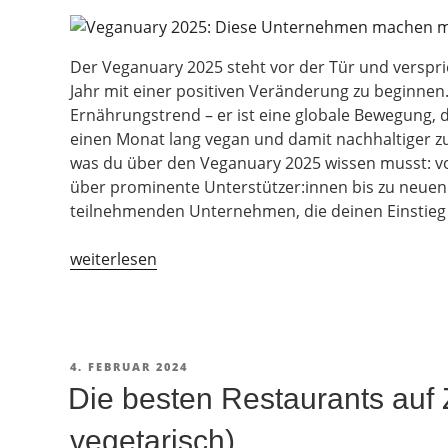
Der Veganuary 2025 steht vor der Tür und verspri
Jahr mit einer positiven Veränderung zu beginnen.
Ernährungstrend – er ist eine globale Bewegung, d
einen Monat lang vegan und damit nachhaltiger zu 
was du über den Veganuary 2025 wissen musst: v
über prominente Unterstützer:innen bis zu neue
teilnehmenden Unternehmen, die deinen Einstieg 
„Veganuary
weiterlesen
2025:
Neue
Produkte,
Aktionen
VERÖFFENTLICHT
4. FEBRUAR 2024
und
AM
Die besten Restaurants auf
mehr“
vegetarisch)