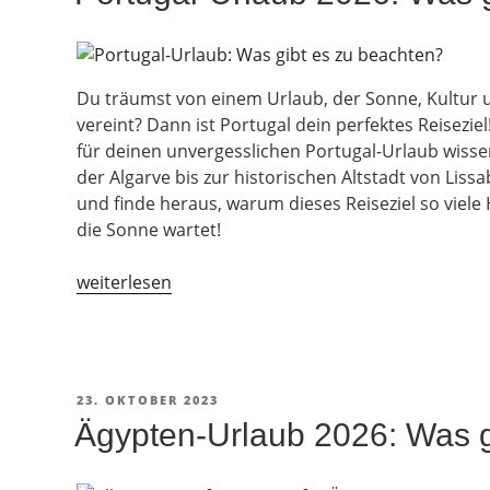
Du träumst von einem Urlaub, der Sonne, Kultu
vereint? Dann ist Portugal dein perfektes Reiseziel!
für deinen unvergesslichen Portugal-Urlaub wiss
der Algarve bis zur historischen Altstadt von Liss
und finde heraus, warum dieses Reiseziel so viele
die Sonne wartet!
„Portugal-
weiterlesen
Urlaub
2026:
Was
gibt
VERÖFFENTLICHT
23. OKTOBER 2023
es
AM
Ägypten-Urlaub 2026: Was g
zu
beachten?“