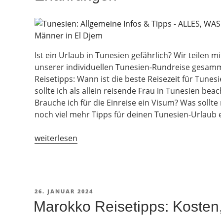
Ist ein Urlaub in Tunesien gefährlich? Wir teilen mi
unserer individuellen Tunesien-Rundreise gesamm
Reisetipps: Wann ist die beste Reisezeit für Tun
sollte ich als allein reisende Frau in Tunesien be
Brauche ich für die Einreise ein Visum? Was sollte
noch viel mehr Tipps für deinen Tunesien-Urlaub e
„Tunesien-
weiterlesen
Urlaub
2026:
Tipps,
Sicherheit
VERÖFFENTLICHT
26. JANUAR 2024
und
AM
Marokko Reisetipps: Kosten,
Erfahrungen“