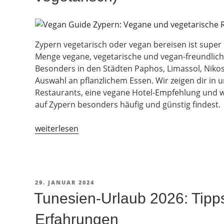
Zypern vegetarisch oder vegan bereisen ist super ei
Menge vegane, vegetarische und vegan-freundlich
Besonders in den Städten Paphos, Limassol, Nikos
Auswahl an pflanzlichem Essen. Wir zeigen dir in
Restaurants, eine vegane Hotel-Empfehlung und 
auf Zypern besonders häufig und günstig findest.
„Die
weiterlesen
besten
Restaurants
auf
Zypern
VERÖFFENTLICHT
29. JANUAR 2024
(vegan
AM
Tunesien-Urlaub 2026: Tipps
und
vegetarisch)“
Erfahrungen