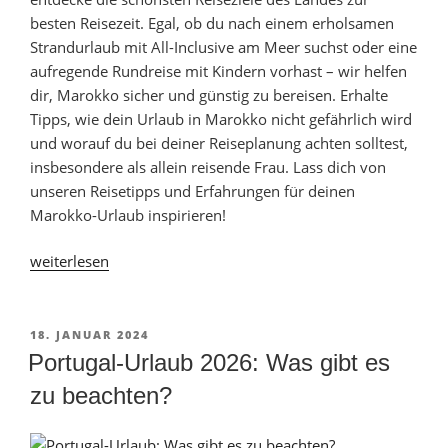
besten Reisezeit. Egal, ob du nach einem erholsamen
Strandurlaub mit All-Inclusive am Meer suchst oder eine
aufregende Rundreise mit Kindern vorhast – wir helfen
dir, Marokko sicher und günstig zu bereisen. Erhalte
Tipps, wie dein Urlaub in Marokko nicht gefährlich wird
und worauf du bei deiner Reiseplanung achten solltest,
insbesondere als allein reisende Frau. Lass dich von
unseren Reisetipps und Erfahrungen für deinen
Marokko-Urlaub inspirieren!
„Marokko
weiterlesen
Reisetipps:
Kosten,
Sicherheit
VERÖFFENTLICHT
18. JANUAR 2024
AM
und
Portugal-Urlaub 2026: Was gibt es
Erfahrungen“
zu beachten?