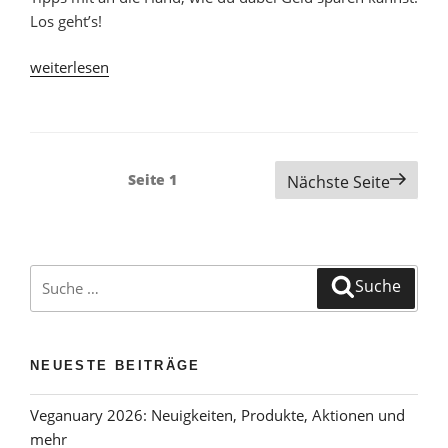
Los geht’s!
„Sardinien-
weiterlesen
Roadtrip:
Rundreise
in
7
Beitragsnavigation
Seite
1
Nächste Seite
bis
14
Tagen
[+Route]“
Suche
Suche
nach:
NEUESTE BEITRÄGE
Veganuary 2026: Neuigkeiten, Produkte, Aktionen und
mehr