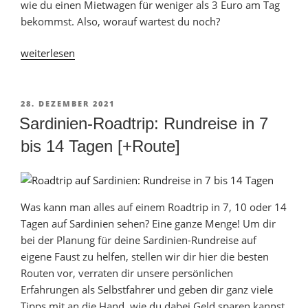
wie du einen Mietwagen für weniger als 3 Euro am Tag
bekommst. Also, worauf wartest du noch?
„Mietwagen
weiterlesen
buchen:
15
Tipps
VERÖFFENTLICHT
28. DEZEMBER 2021
AM
für
Sardinien-Roadtrip: Rundreise in 7
günstige
bis 14 Tagen [+Route]
Angebote“
Was kann man alles auf einem Roadtrip in 7, 10 oder 14
Tagen auf Sardinien sehen? Eine ganze Menge! Um dir
bei der Planung für deine Sardinien-Rundreise auf
eigene Faust zu helfen, stellen wir dir hier die besten
Routen vor, verraten dir unsere persönlichen
Erfahrungen als Selbstfahrer und geben dir ganz viele
Tipps mit an die Hand, wie du dabei Geld sparen kannst.