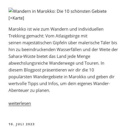
möglich?“
Marokko ist wie zum Wandern und individuellen
Trekking gemacht: Vom Atlasgebirge mit
seinen majestätischen Gipfeln über malerische Täler bis
hin zu beeindruckenden Wasserfällen und der Weite der
Sahara-Wüste bietet das Land jede Menge
abwechslungsreiche Wanderwege und Touren. In
diesem Blogpost präsentieren wir dir die 10
populärsten Wandergebiete in Marokko und geben dir
wertvolle Tipps und Infos, um dein eigenes Wander-
Abenteuer zu planen.
„Wandern
weiterlesen
in
Marokko:
Atlasgebirge,
VERÖFFENTLICHT
10. JULI 2023