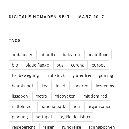
DIGITALE NOMADEN SEIT 1. MÄRZ 2017
TAGS
andalusien
atlantik
balearen
beautifood
bio
blaue flagge
bus
corona
europa
fortbewegung
frühstück
glutenfrei
günstig
hauptstadt
ikea
insel
kanaren
kostenlos
lissabon
metro
mietwagen
mit dem rad
mittelmeer
nationalpark
neu
organisation
planung
portugal
região de lisboa
reisebericht
reisen
rundreise
schnäppchen