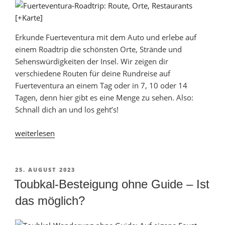
Erkunde Fuerteventura mit dem Auto und erlebe auf
einem Roadtrip die schönsten Orte, Strände und
Sehenswürdigkeiten der Insel. Wir zeigen dir
verschiedene Routen für deine Rundreise auf
Fuerteventura an einem Tag oder in 7, 10 oder 14
Tagen, denn hier gibt es eine Menge zu sehen. Also:
Schnall dich an und los geht’s!
„Fuerteventura-
weiterlesen
Roadtrip:
Route
für
VERÖFFENTLICHT
25. AUGUST 2023
AM
1
Toubkal-Besteigung ohne Guide – Ist
bis
das möglich?
14
Tage