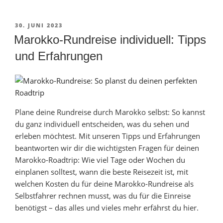
durch
Marokko:
1-
VERÖFFENTLICHT
30. JUNI 2023
AM
3
Marokko-Rundreise individuell: Tipps
Wochen
und Erfahrungen
Rundreise
[+Route]“
Plane deine Rundreise durch Marokko selbst: So kannst
du ganz individuell entscheiden, was du sehen und
erleben möchtest. Mit unseren Tipps und Erfahrungen
beantworten wir dir die wichtigsten Fragen für deinen
Marokko-Roadtrip: Wie viel Tage oder Wochen du
einplanen solltest, wann die beste Reisezeit ist, mit
welchen Kosten du für deine Marokko-Rundreise als
Selbstfahrer rechnen musst, was du für die Einreise
benötigst – das alles und vieles mehr erfährst du hier.