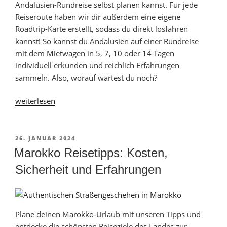
Andalusien-Rundreise selbst planen kannst. Für jede
Reiseroute haben wir dir außerdem eine eigene
Roadtrip-Karte erstellt, sodass du direkt losfahren
kannst! So kannst du Andalusien auf einer Rundreise
mit dem Mietwagen in 5, 7, 10 oder 14 Tagen
individuell erkunden und reichlich Erfahrungen
sammeln. Also, worauf wartest du noch?
„Roadtrip
weiterlesen
in
Andalusien:
Rundreise
VERÖFFENTLICHT
26. JANUAR 2024
AM
in
Marokko Reisetipps: Kosten,
5
Sicherheit und Erfahrungen
bis
14
Tagen
[+Karte]“
Plane deinen Marokko-Urlaub mit unseren Tipps und
entdecke die schönsten Reiseziele des Landes zur