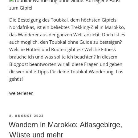
[+Karte]“
Die Besteigung des Toubkal, dem höchsten Gipfels
Nordafrikas, ist ein beliebtes Trekking-Ziel in Marokko,
das Wanderer aus der ganzen Welt anzieht. Doch ist es
auch möglich, den Toubkal ohne Guide zu besteigen?
Welche Hütten und Routen gibt es? Welche Fitness
brauche ich und was sollte ich beachten? In diesem
Blogpost beantworten wir all diese Fragen und geben
dir wertvolle Tipps für deine Toubkal-Wanderung. Los
geht’s!
„Toubkal-
weiterlesen
Besteigung
ohne
Guide
VERÖFFENTLICHT
8. AUGUST 2023
AM
–
Wandern in Marokko: Atlasgebirge,
Ist
Wüste und mehr
das