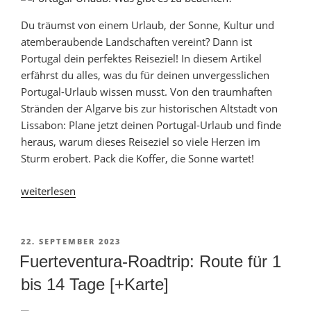
Du träumst von einem Urlaub, der Sonne, Kultur und
atemberaubende Landschaften vereint? Dann ist
Portugal dein perfektes Reiseziel! In diesem Artikel
erfährst du alles, was du für deinen unvergesslichen
Portugal-Urlaub wissen musst. Von den traumhaften
Stränden der Algarve bis zur historischen Altstadt von
Lissabon: Plane jetzt deinen Portugal-Urlaub und finde
heraus, warum dieses Reiseziel so viele Herzen im
Sturm erobert. Pack die Koffer, die Sonne wartet!
„Portugal-
weiterlesen
Urlaub
2026:
Was
VERÖFFENTLICHT
22. SEPTEMBER 2023
AM
gibt
Fuerteventura-Roadtrip: Route für 1
es
bis 14 Tage [+Karte]
zu
beachten?“