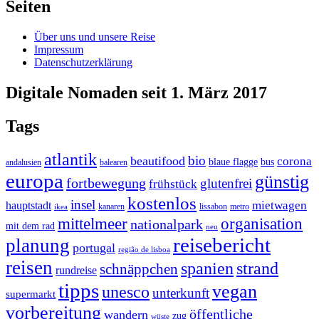
Seiten
Über uns und unsere Reise
Impressum
Datenschutzerklärung
Digitale Nomaden seit 1. März 2017
Tags
atlantik
bio
beautifood
corona
blaue flagge
bus
andalusien
balearen
europa
günstig
fortbewegung
glutenfrei
frühstück
kostenlos
insel
mietwagen
hauptstadt
kanaren
lissabon
metro
ikea
organisation
mittelmeer
nationalpark
mit dem rad
neu
reisebericht
planung
portugal
região de lisboa
reisen
spanien
strand
schnäppchen
rundreise
tipps
vegan
unesco
unterkunft
supermarkt
vorbereitung
öffentliche
wandern
zug
wüste