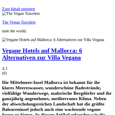
Zum Inhalt springen
The Vegan Travelers
taste the world.
Vegane Hotels auf Mallorca: 6
Alternativen zur Villa Vegana
4.3
(
6
)
Die Mittelmeer-Insel Mallorca ist bekannt für ihr
klares Meereswasser, wunderschöne Badestrände,
vielfältige Wanderwege, malerische Bergdörfer und ihr
ganzjährig angenehmes, mediterranes Klima. Neben
der abwechslungsreichen Landschaft hat die größte
Baleareninsel jedoch auch eine wachsende vegane
Szene zu bieten. In diesem Artikel erkunden wir die