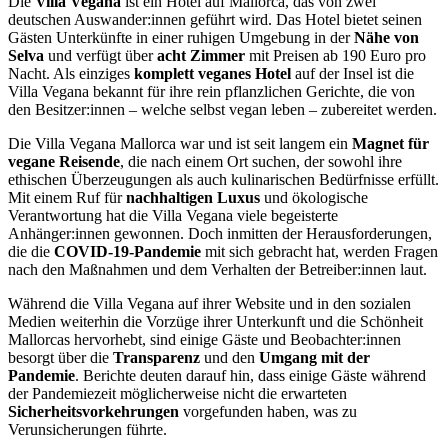
Die
Villa Vegana
ist ein Hotel auf Mallorca, das von zwei
deutschen Auswander:innen geführt wird. Das Hotel bietet seinen
Gästen Unterkünfte in einer ruhigen Umgebung in der
Nähe von
Selva
und verfügt über
acht Zimmer
mit Preisen ab 190 Euro pro
Nacht. Als einziges
komplett veganes Hotel
auf der Insel ist die
Villa Vegana bekannt für ihre rein pflanzlichen Gerichte, die von
den Besitzer:innen – welche selbst vegan leben – zubereitet werden.
Die Villa Vegana Mallorca war und ist seit langem ein
Magnet für
vegane Reisende
, die nach einem Ort suchen, der sowohl ihre
ethischen Überzeugungen als auch kulinarischen Bedürfnisse erfüllt.
Mit einem Ruf für
nachhaltigen Luxus
und ökologische
Verantwortung hat die Villa Vegana viele begeisterte
Anhänger:innen gewonnen. Doch inmitten der Herausforderungen,
die die
COVID-19-Pandemie
mit sich gebracht hat, werden Fragen
nach den Maßnahmen und dem Verhalten der Betreiber:innen laut.
Während die Villa Vegana auf ihrer Website und in den sozialen
Medien weiterhin die Vorzüge ihrer Unterkunft und die Schönheit
Mallorcas hervorhebt, sind einige Gäste und Beobachter:innen
besorgt über die
Transparenz
und den
Umgang mit der
Pandemie
. Berichte deuten darauf hin, dass einige Gäste während
der Pandemiezeit möglicherweise nicht die erwarteten
Sicherheitsvorkehrungen
vorgefunden haben, was zu
Verunsicherungen führte.