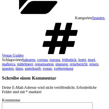
Kategorien
Spanien
,
Vegan Guides
Schlagwörter
balearen
,
corona
,
europa
,
frühstück
,
hotel
,
insel
,
mallorca
,
mittelmeer
,
organisation
,
planung
,
reisebericht
,
reisen
,
spanien
,
tipps
,
unterkunft
,
vegan
,
vorbereitung
Schreibe einen Kommentar
Deine E-Mail-Adresse wird nicht veröffentlicht.
Erforderliche
Felder sind mit
*
markiert
Kommentar