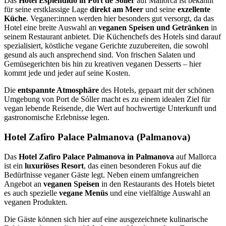
Das
Hotel Espléndido in Port de Sóller
auf Mallorca ist bekannt
für seine erstklassige Lage
direkt am Meer
und seine
exzellente
Küche
. Veganer:innen werden hier besonders gut versorgt, da das
Hotel eine breite Auswahl an
veganen Speisen und Getränken
in
seinem Restaurant anbietet. Die Küchenchefs des Hotels sind darauf
spezialisiert, köstliche vegane Gerichte zuzubereiten, die sowohl
gesund als auch ansprechend sind. Von frischen Salaten und
Gemüsegerichten bis hin zu kreativen veganen Desserts – hier
kommt jede und jeder auf seine Kosten.
Die
entspannte Atmosphäre
des Hotels, gepaart mit der schönen
Umgebung von Port de Sóller macht es zu einem idealen Ziel für
vegan lebende Reisende, die Wert auf hochwertige Unterkunft und
gastronomische Erlebnisse legen.
Hotel Zafiro Palace Palmanova (Palmanova)
Das
Hotel Zafiro Palace Palmanova in Palmanova
auf Mallorca
ist ein
luxuriöses Resort
, das einen besonderen Fokus auf die
Bedürfnisse veganer Gäste legt. Neben einem umfangreichen
Angebot an
veganen Speisen
in den Restaurants des Hotels bietet
es auch spezielle
vegane Menüs
und eine vielfältige Auswahl an
veganen Produkten.
Die Gäste können sich hier auf eine ausgezeichnete kulinarische