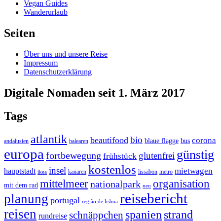
Vegan Guides
Wanderurlaub
Seiten
Über uns und unsere Reise
Impressum
Datenschutzerklärung
Digitale Nomaden seit 1. März 2017
Tags
atlantik
bio
beautifood
corona
blaue flagge
bus
andalusien
balearen
europa
günstig
fortbewegung
glutenfrei
frühstück
kostenlos
insel
mietwagen
hauptstadt
kanaren
lissabon
metro
ikea
organisation
mittelmeer
nationalpark
mit dem rad
neu
reisebericht
planung
portugal
região de lisboa
reisen
spanien
strand
schnäppchen
rundreise