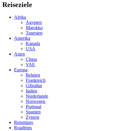
Reiseziele
Afrika
Ägypten
Marokko
Tunesien
Amerika
Kanada
USA
Asien
China
VAE
Europa
Belgien
Frankreich
Gibraltar
Italien
Niederlande
Norwegen
Portugal
Spanien
Zypern
Reisetipps
Roadtrips