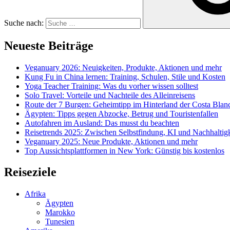
Suche nach:
Neueste Beiträge
Veganuary 2026: Neuigkeiten, Produkte, Aktionen und mehr
Kung Fu in China lernen: Training, Schulen, Stile und Kosten
Yoga Teacher Training: Was du vorher wissen solltest
Solo Travel: Vorteile und Nachteile des Alleinreisens
Route der 7 Burgen: Geheimtipp im Hinterland der Costa Blan
Ägypten: Tipps gegen Abzocke, Betrug und Touristenfallen
Autofahren im Ausland: Das musst du beachten
Reisetrends 2025: Zwischen Selbstfindung, KI und Nachhaltigk
Veganuary 2025: Neue Produkte, Aktionen und mehr
Top Aussichtsplattformen in New York: Günstig bis kostenlos
Reiseziele
Afrika
Ägypten
Marokko
Tunesien