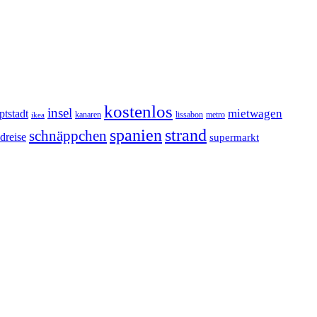
kostenlos
insel
mietwagen
ptstadt
kanaren
lissabon
metro
ikea
spanien
strand
schnäppchen
dreise
supermarkt