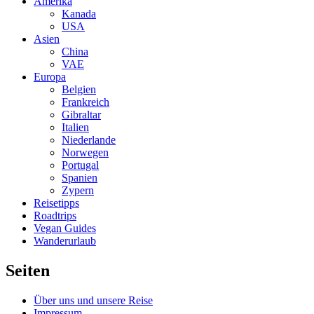
Amerika
Kanada
USA
Asien
China
VAE
Europa
Belgien
Frankreich
Gibraltar
Italien
Niederlande
Norwegen
Portugal
Spanien
Zypern
Reisetipps
Roadtrips
Vegan Guides
Wanderurlaub
Seiten
Über uns und unsere Reise
Impressum