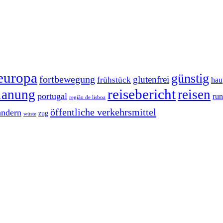
europa
günstig
fortbewegung
glutenfrei
frühstück
hau
reisebericht
lanung
reisen
portugal
run
região de lisboa
öffentliche verkehrsmittel
ndern
zug
wüste