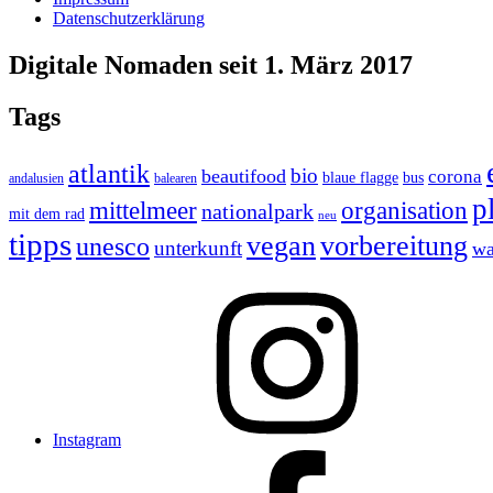
Datenschutzerklärung
Digitale Nomaden seit 1. März 2017
Tags
atlantik
bio
beautifood
corona
blaue flagge
bus
andalusien
balearen
p
organisation
mittelmeer
nationalpark
mit dem rad
neu
tipps
vegan
vorbereitung
unesco
unterkunft
wa
Instagram