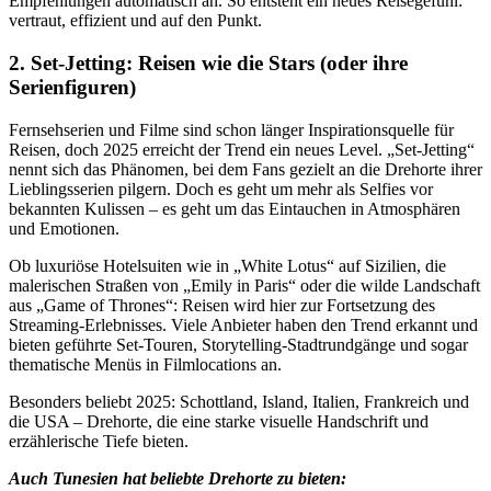
Empfehlungen automatisch an. So entsteht ein neues Reisegefühl:
vertraut, effizient und auf den Punkt.
2. Set-Jetting: Reisen wie die Stars (oder ihre
Serienfiguren)
Fernsehserien und Filme sind schon länger Inspirationsquelle für
Reisen, doch 2025 erreicht der Trend ein neues Level. „Set-Jetting“
nennt sich das Phänomen, bei dem Fans gezielt an die Drehorte ihrer
Lieblingsserien pilgern. Doch es geht um mehr als Selfies vor
bekannten Kulissen – es geht um das Eintauchen in Atmosphären
und Emotionen.
Ob luxuriöse Hotelsuiten wie in „White Lotus“ auf Sizilien, die
malerischen Straßen von „Emily in Paris“ oder die wilde Landschaft
aus „Game of Thrones“: Reisen wird hier zur Fortsetzung des
Streaming-Erlebnisses. Viele Anbieter haben den Trend erkannt und
bieten geführte Set-Touren, Storytelling-Stadtrundgänge und sogar
thematische Menüs in Filmlocations an.
Besonders beliebt 2025: Schottland, Island, Italien, Frankreich und
die USA – Drehorte, die eine starke visuelle Handschrift und
erzählerische Tiefe bieten.
Auch Tunesien hat beliebte Drehorte zu bieten: