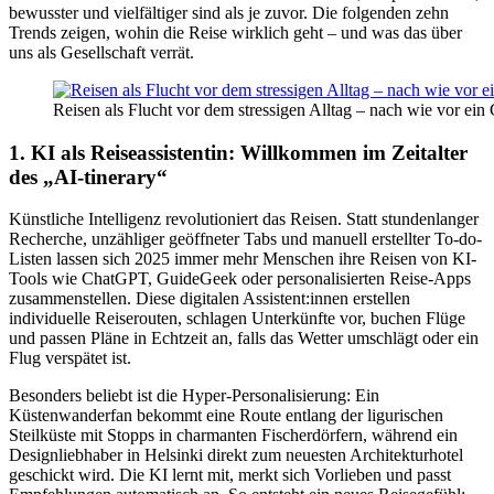
bewusster und vielfältiger sind als je zuvor. Die folgenden zehn
Trends zeigen, wohin die Reise wirklich geht – und was das über
uns als Gesellschaft verrät.
Reisen als Flucht vor dem stressigen Alltag – nach wie vor ein
1. KI als Reiseassistentin: Willkommen im Zeitalter
des „AI-tinerary“
Künstliche Intelligenz revolutioniert das Reisen. Statt stundenlanger
Recherche, unzähliger geöffneter Tabs und manuell erstellter To-do-
Listen lassen sich 2025 immer mehr Menschen ihre Reisen von KI-
Tools wie ChatGPT, GuideGeek oder personalisierten Reise-Apps
zusammenstellen. Diese digitalen Assistent:innen erstellen
individuelle Reiserouten, schlagen Unterkünfte vor, buchen Flüge
und passen Pläne in Echtzeit an, falls das Wetter umschlägt oder ein
Flug verspätet ist.
Besonders beliebt ist die Hyper-Personalisierung: Ein
Küstenwanderfan bekommt eine Route entlang der ligurischen
Steilküste mit Stopps in charmanten Fischerdörfern, während ein
Designliebhaber in Helsinki direkt zum neuesten Architekturhotel
geschickt wird. Die KI lernt mit, merkt sich Vorlieben und passt