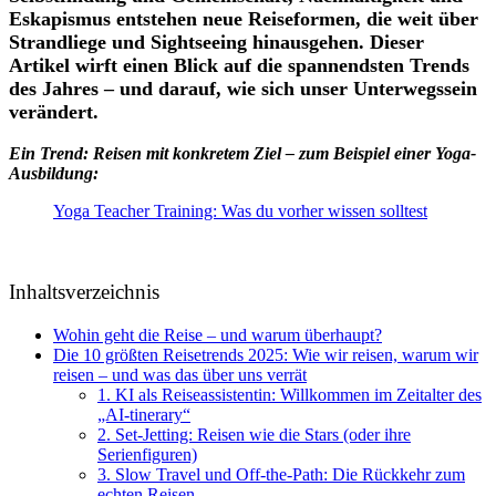
Eskapismus entstehen neue Reiseformen, die weit über
Strandliege und Sightseeing hinausgehen. Dieser
Artikel wirft einen Blick auf die spannendsten Trends
des Jahres – und darauf, wie sich unser Unterwegssein
verändert.
Ein Trend: Reisen mit konkretem Ziel – zum Beispiel einer Yoga-
Ausbildung:
Yoga Teacher Training: Was du vorher wissen solltest
Inhaltsverzeichnis
Wohin geht die Reise – und warum überhaupt?
Die 10 größten Reisetrends 2025: Wie wir reisen, warum wir
reisen – und was das über uns verrät
1. KI als Reiseassistentin: Willkommen im Zeitalter des
„AI-tinerary“
2. Set-Jetting: Reisen wie die Stars (oder ihre
Serienfiguren)
3. Slow Travel und Off-the-Path: Die Rückkehr zum
echten Reisen