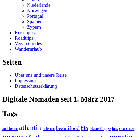
Niederlande
Norwegen
Portugal
Spanien
Zypern
Reisetipps
Roadtrips
Vegan Guides
Wanderurlaub
Seiten
Über uns und unsere Reise
Impressum
Datenschutzerklärung
Digitale Nomaden seit 1. März 2017
Tags
atlantik
bio
beautifood
corona
blaue flagge
bus
andalusien
balearen
europa