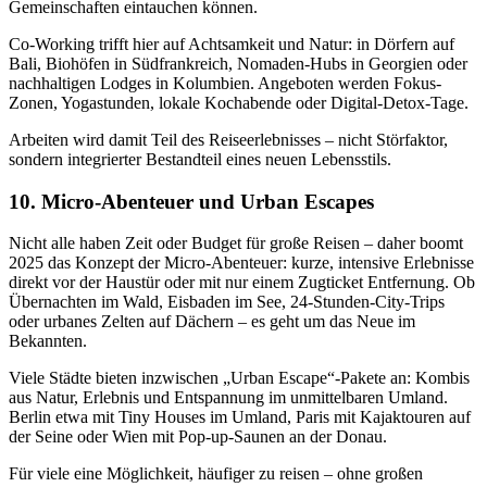
Gemeinschaften eintauchen können.
Co-Working trifft hier auf Achtsamkeit und Natur: in Dörfern auf
Bali, Biohöfen in Südfrankreich, Nomaden-Hubs in Georgien oder
nachhaltigen Lodges in Kolumbien. Angeboten werden Fokus-
Zonen, Yogastunden, lokale Kochabende oder Digital-Detox-Tage.
Arbeiten wird damit Teil des Reiseerlebnisses – nicht Störfaktor,
sondern integrierter Bestandteil eines neuen Lebensstils.
10. Micro-Abenteuer und Urban Escapes
Nicht alle haben Zeit oder Budget für große Reisen – daher boomt
2025 das Konzept der Micro-Abenteuer: kurze, intensive Erlebnisse
direkt vor der Haustür oder mit nur einem Zugticket Entfernung. Ob
Übernachten im Wald, Eisbaden im See, 24-Stunden-City-Trips
oder urbanes Zelten auf Dächern – es geht um das Neue im
Bekannten.
Viele Städte bieten inzwischen „Urban Escape“-Pakete an: Kombis
aus Natur, Erlebnis und Entspannung im unmittelbaren Umland.
Berlin etwa mit Tiny Houses im Umland, Paris mit Kajaktouren auf
der Seine oder Wien mit Pop-up-Saunen an der Donau.
Für viele eine Möglichkeit, häufiger zu reisen – ohne großen