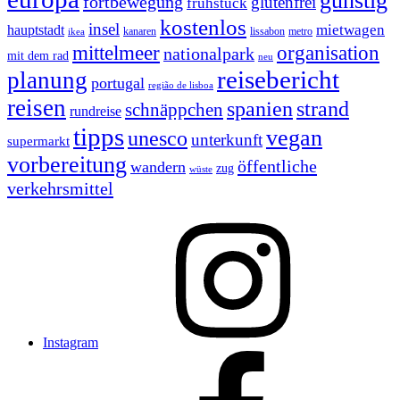
günstig
fortbewegung
glutenfrei
frühstück
kostenlos
insel
mietwagen
hauptstadt
kanaren
lissabon
metro
ikea
organisation
mittelmeer
nationalpark
mit dem rad
neu
reisebericht
planung
portugal
região de lisboa
reisen
spanien
strand
schnäppchen
rundreise
tipps
vegan
unesco
unterkunft
supermarkt
vorbereitung
öffentliche
wandern
zug
wüste
verkehrsmittel
Instagram