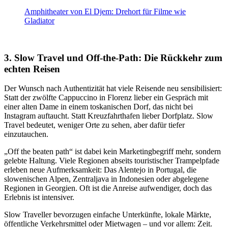
Amphitheater von El Djem: Drehort für Filme wie
Gladiator
3. Slow Travel und Off-the-Path: Die Rückkehr zum
echten Reisen
Der Wunsch nach Authentizität hat viele Reisende neu sensibilisiert:
Statt der zwölfte Cappuccino in Florenz lieber ein Gespräch mit
einer alten Dame in einem toskanischen Dorf, das nicht bei
Instagram auftaucht. Statt Kreuzfahrthafen lieber Dorfplatz. Slow
Travel bedeutet, weniger Orte zu sehen, aber dafür tiefer
einzutauchen.
„Off the beaten path“ ist dabei kein Marketingbegriff mehr, sondern
gelebte Haltung. Viele Regionen abseits touristischer Trampelpfade
erleben neue Aufmerksamkeit: Das Alentejo in Portugal, die
slowenischen Alpen, Zentraljava in Indonesien oder abgelegene
Regionen in Georgien. Oft ist die Anreise aufwendiger, doch das
Erlebnis ist intensiver.
Slow Traveller bevorzugen einfache Unterkünfte, lokale Märkte,
öffentliche Verkehrsmittel oder Mietwagen – und vor allem: Zeit.