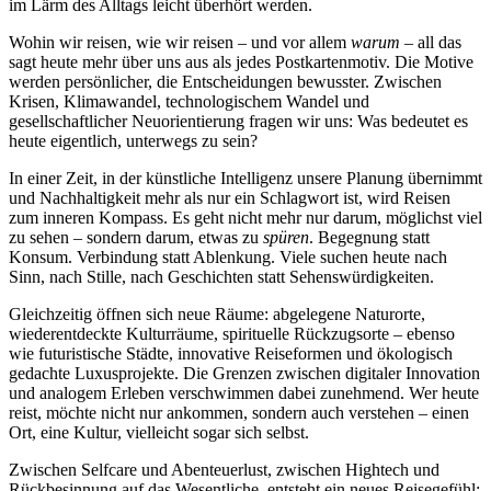
im Lärm des Alltags leicht überhört werden.
Wohin wir reisen, wie wir reisen – und vor allem
warum
– all das
sagt heute mehr über uns aus als jedes Postkartenmotiv. Die Motive
werden persönlicher, die Entscheidungen bewusster. Zwischen
Krisen, Klimawandel, technologischem Wandel und
gesellschaftlicher Neuorientierung fragen wir uns: Was bedeutet es
heute eigentlich, unterwegs zu sein?
In einer Zeit, in der künstliche Intelligenz unsere Planung übernimmt
und Nachhaltigkeit mehr als nur ein Schlagwort ist, wird Reisen
zum inneren Kompass. Es geht nicht mehr nur darum, möglichst viel
zu sehen – sondern darum, etwas zu
spüren
. Begegnung statt
Konsum. Verbindung statt Ablenkung. Viele suchen heute nach
Sinn, nach Stille, nach Geschichten statt Sehenswürdigkeiten.
Gleichzeitig öffnen sich neue Räume: abgelegene Naturorte,
wiederentdeckte Kulturräume, spirituelle Rückzugsorte – ebenso
wie futuristische Städte, innovative Reiseformen und ökologisch
gedachte Luxusprojekte. Die Grenzen zwischen digitaler Innovation
und analogem Erleben verschwimmen dabei zunehmend. Wer heute
reist, möchte nicht nur ankommen, sondern auch verstehen – einen
Ort, eine Kultur, vielleicht sogar sich selbst.
Zwischen Selfcare und Abenteuerlust, zwischen Hightech und
Rückbesinnung auf das Wesentliche, entsteht ein neues Reisegefühl: