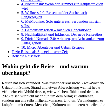
4. Noctourism: Wenn der Himmel zur Hauptattraktion
wird
5. Wellness 2.0: Reisen auf der Suche nach
Langlebigkeit
6. MeMooning: Solo unterwegs, verbunden mit sich
selbst
7. Gemeinsam reisen – mit allen Generationen
8. Nachhaltigkeit und Inklusion: Der neue Reiseethos
9. Digital Nomads 2.0: Arbeiten, wo Achtsamkeit zum
Alltag gehört
10. Micro-Abenteuer und Urban Escapes
Fazit: Reisen als Spiegel unserer Zeit
Beliebte Reiseziele
Wohin geht die Reise – und warum
überhaupt?
Reisen hat sich verändert. Was früher der klassische Zwei-Wochen-
Urlaub mit Sonne, Strand und etwas Abwechslung war, ist heute
viel mehr: ein Abbild dessen, wie wir leben, fühlen und denken.
2025 reisen wir nicht mehr nur, um dem Alltag zu entfliehen,
sondern um uns selbst näherzukommen. Und um Verbindungen zu
knüpfen – mit Orten, Menschen, Kulturen und inneren Anteilen, die