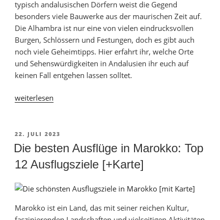
typisch andalusischen Dörfern weist die Gegend
besonders viele Bauwerke aus der maurischen Zeit auf.
Die Alhambra ist nur eine von vielen eindrucksvollen
Burgen, Schlössern und Festungen, doch es gibt auch
noch viele Geheimtipps. Hier erfahrt ihr, welche Orte
und Sehenswürdigkeiten in Andalusien ihr euch auf
keinen Fall entgehen lassen solltet.
„Andalusien-
weiterlesen
Urlaub:
Wo
ist
VERÖFFENTLICHT
22. JULI 2023
AM
es
Die besten Ausflüge in Marokko: Top
am
12 Ausflugsziele [+Karte]
schönsten?
(mit
Karte)“
Marokko ist ein Land, das mit seiner reichen Kultur,
faszinierenden Landschaften und vielseitigen Aktivitäten