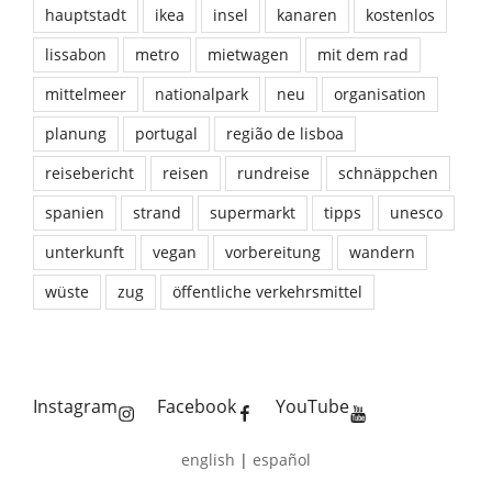
hauptstadt
ikea
insel
kanaren
kostenlos
lissabon
metro
mietwagen
mit dem rad
mittelmeer
nationalpark
neu
organisation
planung
portugal
região de lisboa
reisebericht
reisen
rundreise
schnäppchen
spanien
strand
supermarkt
tipps
unesco
unterkunft
vegan
vorbereitung
wandern
wüste
zug
öffentliche verkehrsmittel
Instagram
Facebook
YouTube
english
|
español