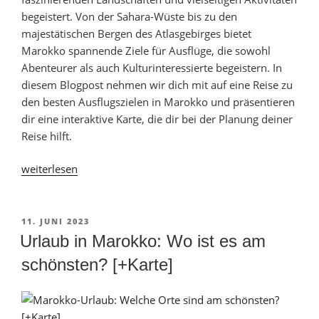
begeistert. Von der Sahara-Wüste bis zu den
majestätischen Bergen des Atlasgebirges bietet
Marokko spannende Ziele für Ausflüge, die sowohl
Abenteurer als auch Kulturinteressierte begeistern. In
diesem Blogpost nehmen wir dich mit auf eine Reise zu
den besten Ausflugszielen in Marokko und präsentieren
dir eine interaktive Karte, die dir bei der Planung deiner
Reise hilft.
„Die
weiterlesen
besten
Ausflüge
in
VERÖFFENTLICHT
11. JUNI 2023
AM
Marokko:
Urlaub in Marokko: Wo ist es am
Top
schönsten? [+Karte]
12
Ausflugsziele
[+Karte]“