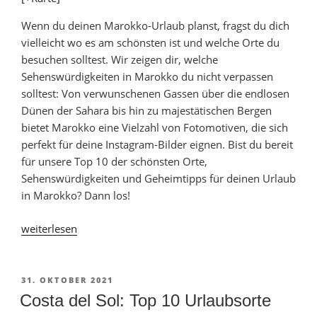
Wenn du deinen Marokko-Urlaub planst, fragst du dich
vielleicht wo es am schönsten ist und welche Orte du
besuchen solltest. Wir zeigen dir, welche
Sehenswürdigkeiten in Marokko du nicht verpassen
solltest: Von verwunschenen Gassen über die endlosen
Dünen der Sahara bis hin zu majestätischen Bergen
bietet Marokko eine Vielzahl von Fotomotiven, die sich
perfekt für deine Instagram-Bilder eignen. Bist du bereit
für unsere Top 10 der schönsten Orte,
Sehenswürdigkeiten und Geheimtipps für deinen Urlaub
in Marokko? Dann los!
„Urlaub
weiterlesen
in
Marokko:
Wo
VERÖFFENTLICHT
31. OKTOBER 2021
AM
ist
Costa del Sol: Top 10 Urlaubsorte
es