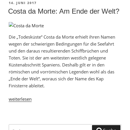
Top
VERÖFFENTLICHT
14. JUNI 2017
AM
10
Costa da Morte: Am Ende der Welt?
Urlaubsorte
und
Sehenswürdigkeiten“
Die „Todesküste“ Costa da Morte erhielt ihren Namen
wegen der schwierigen Bedingungen für die Seefahrt
und den daraus resultierenden Schiffbrüchen und
Toten. Sie ist der am weitesten westlich gelegene
Küstenabschnitt Spaniens. Deshalb gilt er in den
römischen und vorrömischen Legenden wohl als das
„Ende der Welt“, woraus sich der Name des Kap
Finisterre ableitet.
„Costa
weiterlesen
da
Morte:
Am
Ende
Suche