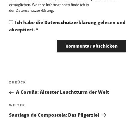
ermöglichen. Weitere Informationen finde ich in
der
Datenschutzerklärung
.
Ich habe die
Datenschutzerklärung
gelesen und
akzeptiert.
*
Beitragsnavigation
ZURÜCK
Vorheriger
Beitrag
A Coruña: Ältester Leuchtturm der Welt
WEITER
Nächster
Beitrag
Santiago de Compostela: Das Pilgerziel