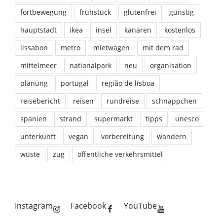
fortbewegung
frühstück
glutenfrei
günstig
hauptstadt
ikea
insel
kanaren
kostenlos
lissabon
metro
mietwagen
mit dem rad
mittelmeer
nationalpark
neu
organisation
planung
portugal
região de lisboa
reisebericht
reisen
rundreise
schnäppchen
spanien
strand
supermarkt
tipps
unesco
unterkunft
vegan
vorbereitung
wandern
wüste
zug
öffentliche verkehrsmittel
Instagram
Facebook
YouTube