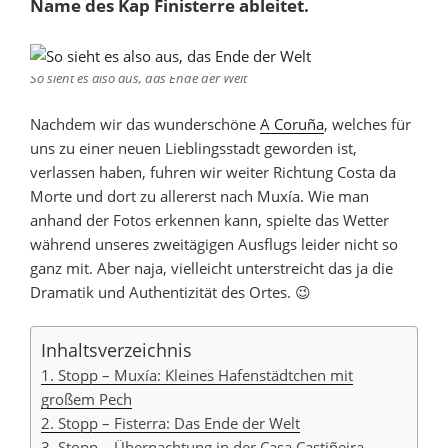
Name des Kap Finisterre ableitet.
So sieht es also aus, das Ende der Welt
Nachdem wir das wunderschöne
A Coruña
, welches für
uns zu einer neuen Lieblingsstadt geworden ist,
verlassen haben, fuhren wir weiter Richtung Costa da
Morte und dort zu allererst nach Muxía. Wie man
anhand der Fotos erkennen kann, spielte das Wetter
während unseres zweitägigen Ausflugs leider nicht so
ganz mit. Aber naja, vielleicht unterstreicht das ja die
Dramatik und Authentizität des Ortes. 😉
Inhaltsverzeichnis
1. Stopp – Muxía: Kleines Hafenstädtchen mit
großem Pech
2. Stopp – Fisterra: Das Ende der Welt
3. Stopp – Übernachtung in der Casa Castiñeira