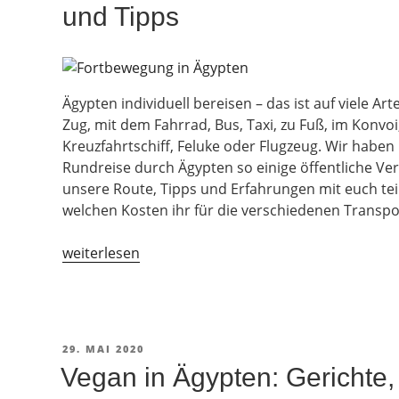
und Tipps
Ägypten individuell bereisen – das ist auf viele Ar
Zug, mit dem Fahrrad, Bus, Taxi, zu Fuß, im Konvoi
Kreuzfahrtschiff, Feluke oder Flugzeug. Wir habe
Rundreise durch Ägypten so einige öffentliche Ve
unsere Route, Tipps und Erfahrungen mit euch tei
welchen Kosten ihr für die verschiedenen Transpo
„Backpacking
weiterlesen
in
Ägypten:
Rundreise
Erfahrungen
VERÖFFENTLICHT
29. MAI 2020
und
AM
Vegan in Ägypten: Gerichte,
Tipps“