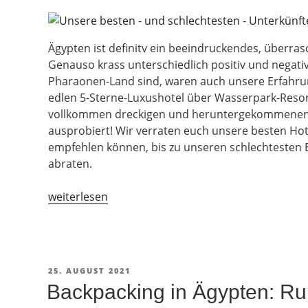
Ägypten ist definitv ein beeindruckendes, überr
Genauso krass unterschiedlich positiv und negati
Pharaonen-Land sind, waren auch unsere Erfahru
edlen 5-Sterne-Luxushotel über Wasserpark-Resor
vollkommen dreckigen und heruntergekommenen 5
ausprobiert! Wir verraten euch unsere besten Hot
empfehlen können, bis zu unseren schlechtesten 
abraten.
„Beste
weiterlesen
und
schlechteste
Hotels
in
VERÖFFENTLICHT
25. AUGUST 2021
Ägypten
AM
Backpacking in Ägypten: Ru
[+Empfehlung]“