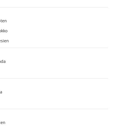
ten
okko
sien
ada
a
ien