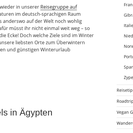
Fran
wieder in unserer
Reisegruppe auf
aturen im deutsch-sprachigen Raum
Gibr
es anderswo auf der Welt noch wohlig
Itali
für müsst ihr nicht einmal weit weg – so
ie Ecke! Doch welche Ziele sind im Winter
Nied
unsere liebsten Orte zum Überwintern
Nor
en und günstigen Winterurlaub
Port
Span
Zype
Reiseti
Roadtri
ls in Ägypten
Vegan G
Wander