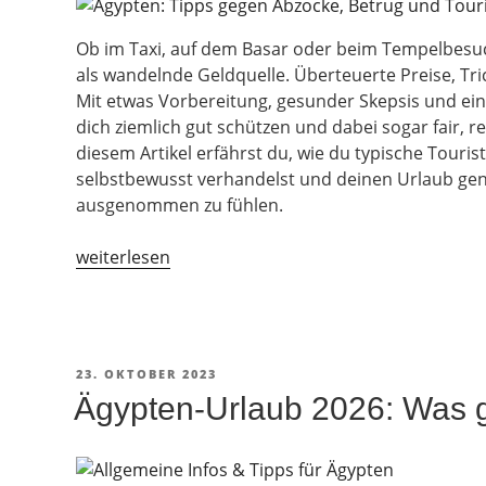
Ob im Taxi, auf dem Basar oder beim Tempelbesuch
als wandelnde Geldquelle. Überteuerte Preise, Tri
Mit etwas Vorbereitung, gesunder Skepsis und ein
dich ziemlich gut schützen und dabei sogar fair, re
diesem Artikel erfährst du, wie du typische Touris
selbstbewusst verhandelst und deinen Urlaub ge
ausgenommen zu fühlen.
„Ägypten:
weiterlesen
Tipps
gegen
Abzocke,
Betrug
VERÖFFENTLICHT
23. OKTOBER 2023
und
AM
Ägypten-Urlaub 2026: Was g
Touristenfallen“