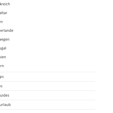
kreich
altar
en
erlande
wegen
ugal
ien
rn
pps
ps
uides
urlaub