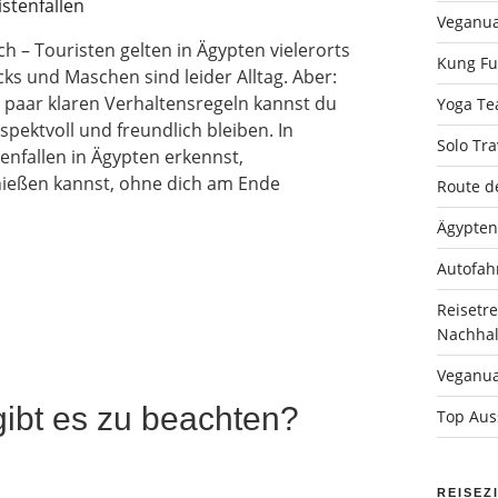
Veganua
 – Touristen gelten in Ägypten vielerorts
Kung Fu 
cks und Maschen sind leider Alltag. Aber:
 paar klaren Verhaltensregeln kannst du
Yoga Tea
spektvoll und freundlich bleiben. In
Solo Tra
tenfallen in Ägypten erkennst,
nießen kannst, ohne dich am Ende
Route d
Ägypten
Autofah
Reisetr
Nachhalt
Veganua
ibt es zu beachten?
Top Auss
REISEZ