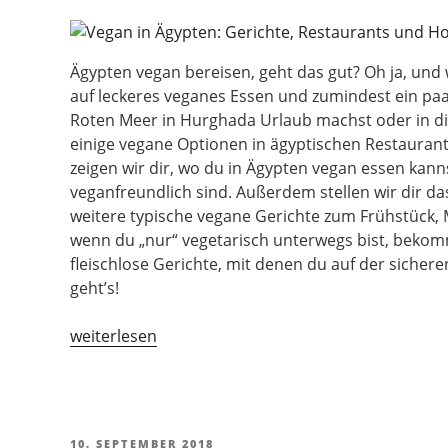
Ägypten vegan bereisen, geht das gut? Oh ja, und 
auf leckeres veganes Essen und zumindest ein paa
Roten Meer in Hurghada Urlaub machst oder in die
einige vegane Optionen in ägyptischen Restaurants
zeigen wir dir, wo du in Ägypten vegan essen kan
veganfreundlich sind. Außerdem stellen wir dir d
weitere typische vegane Gerichte zum Frühstück,
wenn du „nur“ vegetarisch unterwegs bist, bekomms
fleischlose Gerichte, mit denen du auf der sichere
geht’s!
„Vegan
weiterlesen
in
Ägypten:
Gerichte,
Restaurants
VERÖFFENTLICHT
10. SEPTEMBER 2018