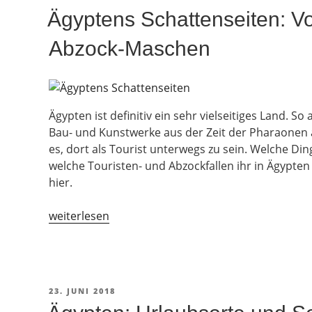
und
AM
Ägyptens Schattenseiten: Vo
Hotels“
Abzock-Maschen
Ägypten ist definitiv ein sehr vielseitiges Land. 
Bau- und Kunstwerke aus der Zeit der Pharaonen a
es, dort als Tourist unterwegs zu sein. Welche D
welche Touristen- und Abzockfallen ihr in Ägypten v
hier.
„Ägyptens
weiterlesen
Schattenseiten:
Vorsicht
vor
diesen
VERÖFFENTLICHT
23. JUNI 2018
Abzock-
AM