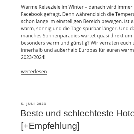
Warme Reiseziele im Winter – danach wird immer 
Facebook
gefragt. Denn während sich die Temper
schon lange im einstelligen Bereich bewegen, ist 
warm, sonnig und die Tage spürbar länger. Und da
manches Sonnenparadies wartet quasi direkt um d
besonders warm und günstig? Wir verraten euch 
innerhalb und außerhalb Europas für euren warm
2023/2024!
„Warm
weiterlesen
und
günstig:
Winterurlaub
in
VERÖFFENTLICHT
5. JULI 2023
Europa
AM
Beste und schlechteste Hote
und
der
[+Empfehlung]
Welt“