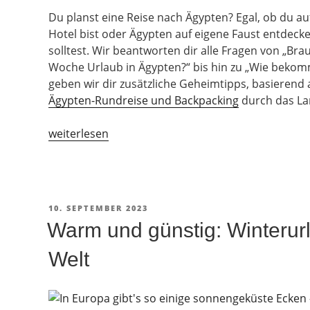
Du planst eine Reise nach Ägypten? Egal, ob du auf
Hotel bist oder Ägypten auf eigene Faust entdecke
solltest. Wir beantworten dir alle Fragen von „Bra
Woche Urlaub in Ägypten?“ bis hin zu „Wie bekom
geben wir dir zusätzliche Geheimtipps, basierend 
Ägypten-Rundreise und Backpacking
durch das La
„Ägypten-
weiterlesen
Urlaub
2026:
Was
gibt
VERÖFFENTLICHT
10. SEPTEMBER 2023
es
AM
Warm und günstig: Winterur
zu
beachten?“
Welt