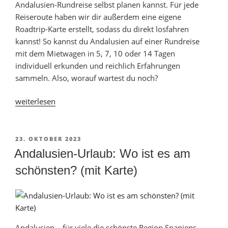
Andalusien-Rundreise selbst planen kannst. Für jede
Reiseroute haben wir dir außerdem eine eigene
Roadtrip-Karte erstellt, sodass du direkt losfahren
kannst! So kannst du Andalusien auf einer Rundreise
mit dem Mietwagen in 5, 7, 10 oder 14 Tagen
individuell erkunden und reichlich Erfahrungen
sammeln. Also, worauf wartest du noch?
„Roadtrip
weiterlesen
in
Andalusien:
Rundreise
VERÖFFENTLICHT
23. OKTOBER 2023
AM
in
Andalusien-Urlaub: Wo ist es am
5
schönsten? (mit Karte)
bis
14
Tagen
[+Karte]“
Andalusien – für viele die schönste Region Spaniens.