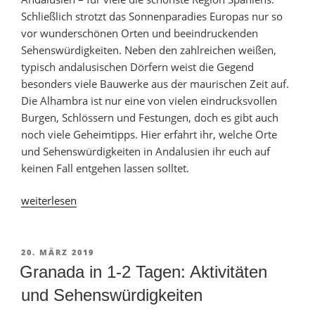
Schließlich strotzt das Sonnenparadies Europas nur so
vor wunderschönen Orten und beeindruckenden
Sehenswürdigkeiten. Neben den zahlreichen weißen,
typisch andalusischen Dörfern weist die Gegend
besonders viele Bauwerke aus der maurischen Zeit auf.
Die Alhambra ist nur eine von vielen eindrucksvollen
Burgen, Schlössern und Festungen, doch es gibt auch
noch viele Geheimtipps. Hier erfahrt ihr, welche Orte
und Sehenswürdigkeiten in Andalusien ihr euch auf
keinen Fall entgehen lassen solltet.
„Andalusien-
weiterlesen
Urlaub:
Wo
ist
VERÖFFENTLICHT
20. MÄRZ 2019
AM
es
Granada in 1-2 Tagen: Aktivitäten
am
und Sehenswürdigkeiten
schönsten?