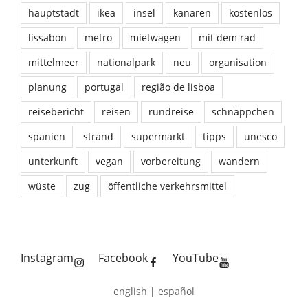
hauptstadt
ikea
insel
kanaren
kostenlos
lissabon
metro
mietwagen
mit dem rad
mittelmeer
nationalpark
neu
organisation
planung
portugal
região de lisboa
reisebericht
reisen
rundreise
schnäppchen
spanien
strand
supermarkt
tipps
unesco
unterkunft
vegan
vorbereitung
wandern
wüste
zug
öffentliche verkehrsmittel
Instagram
Facebook
YouTube
english
|
español