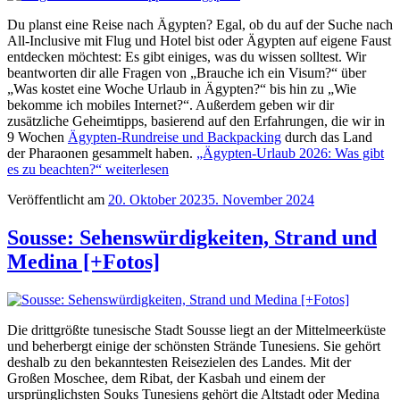
Du planst eine Reise nach Ägypten? Egal, ob du auf der Suche nach
All-Inclusive mit Flug und Hotel bist oder Ägypten auf eigene Faust
entdecken möchtest: Es gibt einiges, was du wissen solltest. Wir
beantworten dir alle Fragen von „Brauche ich ein Visum?“ über
„Was kostet eine Woche Urlaub in Ägypten?“ bis hin zu „Wie
bekomme ich mobiles Internet?“. Außerdem geben wir dir
zusätzliche Geheimtipps, basierend auf den Erfahrungen, die wir in
9 Wochen
Ägypten-Rundreise und Backpacking
durch das Land
der Pharaonen gesammelt haben.
„Ägypten-Urlaub 2026: Was gibt
es zu beachten?“
weiterlesen
Veröffentlicht am
20. Oktober 2023
5. November 2024
Sousse: Sehenswürdigkeiten, Strand und
Medina [+Fotos]
Die drittgrößte tunesische Stadt Sousse liegt an der Mittelmeerküste
und beherbergt einige der schönsten Strände Tunesiens. Sie gehört
deshalb zu den bekanntesten Reisezielen des Landes. Mit der
Großen Moschee, dem Ribat, der Kasbah und einem der
ursprünglichsten Souks Tunesiens gehört die Altstadt oder Medina