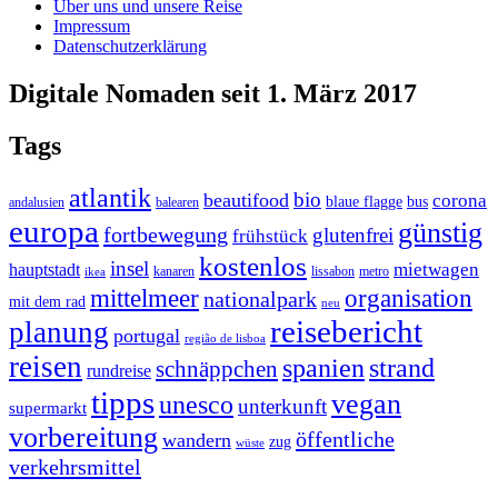
Über uns und unsere Reise
Impressum
Datenschutzerklärung
Digitale Nomaden seit 1. März 2017
Tags
atlantik
bio
beautifood
corona
blaue flagge
bus
andalusien
balearen
europa
günstig
fortbewegung
glutenfrei
frühstück
kostenlos
insel
mietwagen
hauptstadt
kanaren
lissabon
metro
ikea
organisation
mittelmeer
nationalpark
mit dem rad
neu
reisebericht
planung
portugal
região de lisboa
reisen
spanien
strand
schnäppchen
rundreise
tipps
vegan
unesco
unterkunft
supermarkt
vorbereitung
öffentliche
wandern
zug
wüste
verkehrsmittel