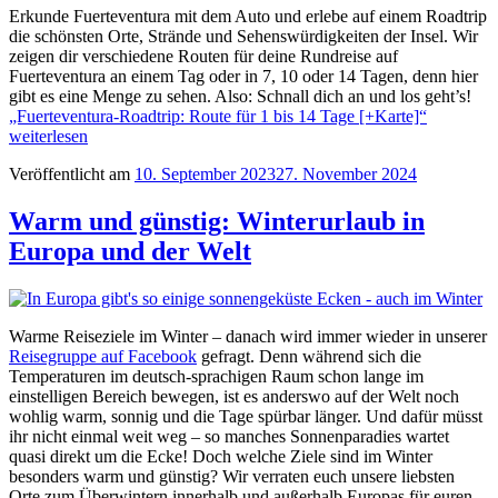
Erkunde Fuerteventura mit dem Auto und erlebe auf einem Roadtrip
die schönsten Orte, Strände und Sehenswürdigkeiten der Insel. Wir
zeigen dir verschiedene Routen für deine Rundreise auf
Fuerteventura an einem Tag oder in 7, 10 oder 14 Tagen, denn hier
gibt es eine Menge zu sehen. Also: Schnall dich an und los geht’s!
„Fuerteventura-Roadtrip: Route für 1 bis 14 Tage [+Karte]“
weiterlesen
Veröffentlicht am
10. September 2023
27. November 2024
Warm und günstig: Winterurlaub in
Europa und der Welt
Warme Reiseziele im Winter – danach wird immer wieder in unserer
Reisegruppe auf Facebook
gefragt. Denn während sich die
Temperaturen im deutsch-sprachigen Raum schon lange im
einstelligen Bereich bewegen, ist es anderswo auf der Welt noch
wohlig warm, sonnig und die Tage spürbar länger. Und dafür müsst
ihr nicht einmal weit weg – so manches Sonnenparadies wartet
quasi direkt um die Ecke! Doch welche Ziele sind im Winter
besonders warm und günstig? Wir verraten euch unsere liebsten
Orte zum Überwintern innerhalb und außerhalb Europas für euren