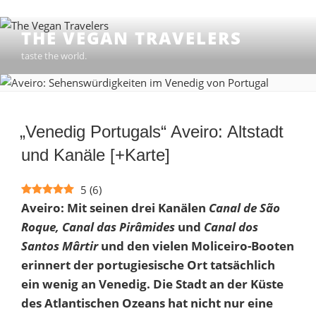
Zum
THE VEGAN TRAVELERS
Inhalt
taste the world.
springen
„Venedig Portugals“ Aveiro: Altstadt
und Kanäle [+Karte]
5
(
6
)
Aveiro: Mit seinen drei Kanälen
Canal de São
Roque, Canal das Pirâmides
und
Canal dos
Santos Mârtir
und den vielen Moliceiro-Booten
erinnert der portugiesische Ort tatsächlich
ein wenig an Venedig. Die Stadt an der Küste
des Atlantischen Ozeans hat nicht nur eine