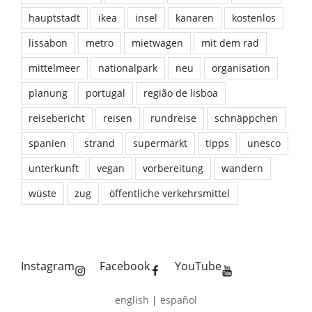
hauptstadt
ikea
insel
kanaren
kostenlos
lissabon
metro
mietwagen
mit dem rad
mittelmeer
nationalpark
neu
organisation
planung
portugal
região de lisboa
reisebericht
reisen
rundreise
schnäppchen
spanien
strand
supermarkt
tipps
unesco
unterkunft
vegan
vorbereitung
wandern
wüste
zug
öffentliche verkehrsmittel
Instagram
Facebook
YouTube
english
|
español