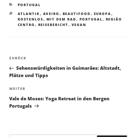
KATEGORIEN
PORTUGAL
SCHLAGWÖRTER
ATLANTIK
,
AVEIRO
,
BEAUTIFOOD
,
EUROPA
,
KOSTENLOS
,
MIT DEM RAD
,
PORTUGAL
,
REGIÃO
CENTRO
,
REISEBERICHT
,
VEGAN
Beitragsnavigation
ZURÜCK
Vorheriger
Beitrag
Sehenswürdigkeiten in Guimarães: Altstadt,
Plätze und Tipps
WEITER
Nächster
Beitrag
Vale de Moses: Yoga Retreat in den Bergen
Portugals